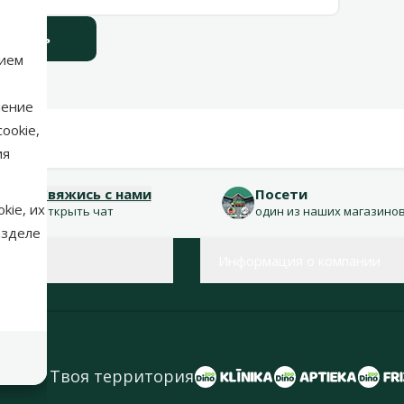
ослать
нием
нение
ookie,
ия
Свяжись с нами
Посети
kie, их
Открыть чат
один из наших магазино
азделе
Информация о компании
 Zoo – Твоя территория