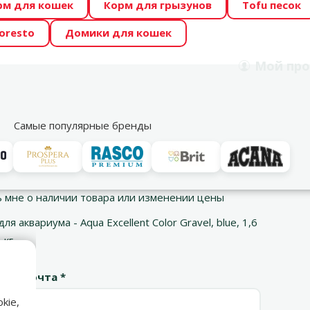
рм для кошек
Корм для грызунов
Tofu песок
 Zoo предлагает отличные цены на ТОП-овые корма! 🍖
oresto
Домики для кошек
DA ŪSAIŅI”! Возможно Твой питомец станет звездой 20
Мой
про
Поиск
рнет-магазин
Акции
Магазины
Услуги
Со
39
Самые популярные бренды
 цены
Сообщить мне о наличии товара или изменении цены
 мне о наличии товара или изменении цены
ля аквариума - Aqua Excellent Color Gravel, blue, 1,6
 кг
ная почта *
kie,