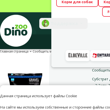
Корм для собак
Ко
Весь месяц Dino
F
Фотоконкурс “GA
Поддержка
Инте
Главная страница
Сообщить мне о наличии товара или изменении
Сообщить мне о наличии товара или изменении цены
Сообщить
Субстрат д
– 2,2 мм, 3
Данная страница использует файлы Cookie
Электрон
На сайте мы используем собственные и сторонние файлы coo