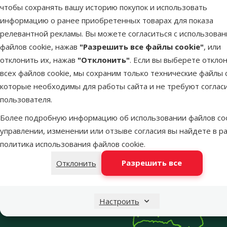
чтобы сохранять вашу историю покупок и использовать
информацию о ранее приобретенных товарах для показа
От
релевантной рекламы. Вы можете согласиться с использова
файлов cookie, нажав
"Разрешить все файлы cookie"
, или
отклонить их, нажав
"Отклонить"
. Если вы выберете откло
всех файлов cookie, мы сохраним только технические файлы c
которые необходимы для работы сайта и не требуют соглас
пользователя.
Напиши нам
Звони – 26 100 502
Более подробную информацию об использовании файлов coo
eveikals@dinozoo.lv
Пн.–Пт. 9:00 – 17:00
управлении, изменении или отзыве согласия вы найдете в р
Меню в футере
политика использования файлов cookie
.
Интернет-магазин
Разрешить все
Отклонить
Настроить
Dino