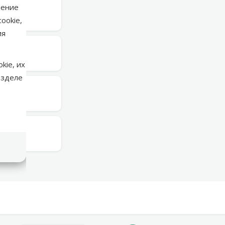
нение
в среду
ookie,
ия
в среду
kie, их
азделе
в среду
в среду