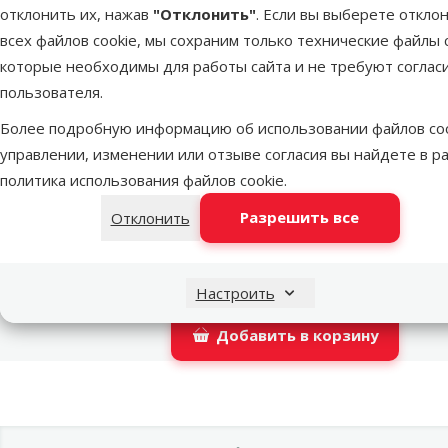
отклонить их, нажав
"Отклонить"
. Если вы выберете откло
Latvijas Pasts пакомат
всех файлов cookie, мы сохраним только технические файлы c
которые необходимы для работы сайта и не требуют соглас
пользователя.
DPD Pickup tīkls
Более подробную информацию об использовании файлов coo
управлении, изменении или отзыве согласия вы найдете в р
политика использования файлов cookie
.
LATVIJAS PASTS почтовое отделение
Разрешить все
Отклонить
OMNIVA пакоматы
Настроить
Добавить в корзину