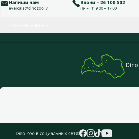
Напиши нам
Звони – 26 100 502
eveikals@dinozoo.lv
Пн.–Пт. 9:00 – 17:00
Меню в футере
Интернет-магазин
Dino
Dino Zoo в социальных сетях