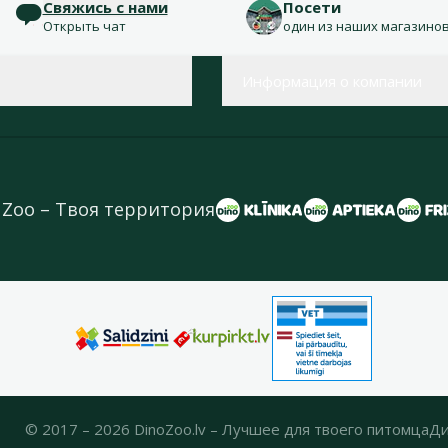
Свяжись с нами
Посети
Открыть чат
один из наших магазино
Информация о компании
 Zoo – Твоя территория
© 2017 – 2026 DinoZoo.lv – Лучшее для твоего питомца
Ди