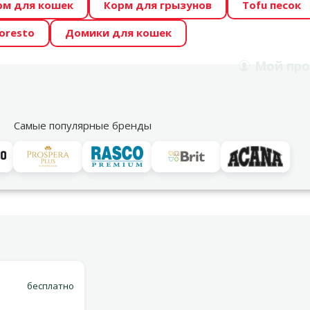
рм для кошек
Корм для грызунов
Tofu песок
 Zoo предлагает отличные цены на ТОП-овые корма! 🍖
oresto
Домики для кошек
DA ŪSAIŅI”! Возможно Твой питомец станет звездой 20
Мой
про
Поиск
рнет-магазин
Акции
Магазины
Услуги
Со
39
Самые популярные бренды
Варианты доставки
 TICKLESS, розовый
бесплатно