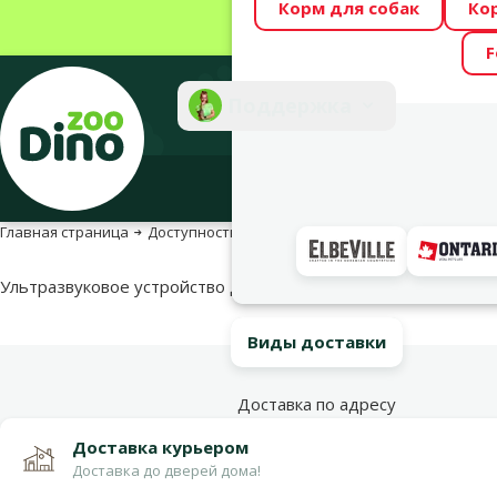
Корм для собак
Ко
Весь месяц Dino
F
Фотоконкурс “GA
Поддержка
Инте
Главная страница
Доступность продукта
Доступность продукта
Ультразвуковое устройство для отпугивания блох, клещей –
Виды доставки
Доставка по адресу
Доставка курьером
Доставка до дверей дома!