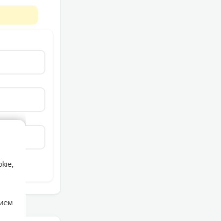
kie,
нием