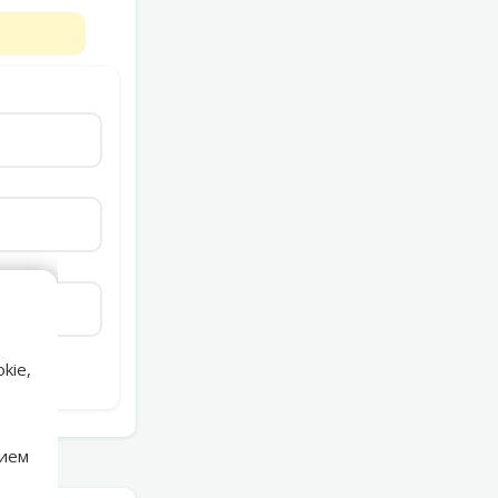
kie,
нием