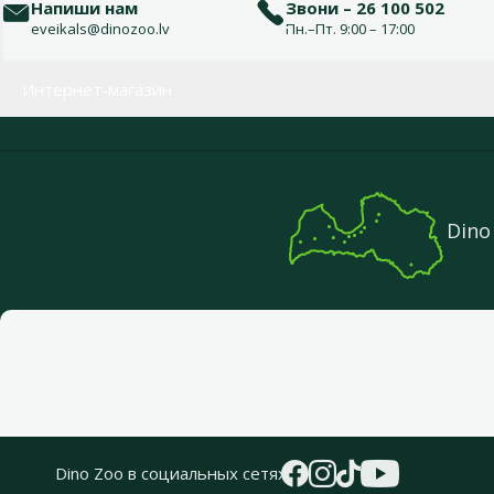
Напиши нам
Звони – 26 100 502
eveikals@dinozoo.lv
Пн.–Пт. 9:00 – 17:00
Меню в футере
Интернет-магазин
Dino
Dino Zoo в социальных сетях