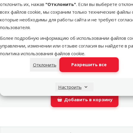
отклонить их, нажав
"Отклонить"
. Если вы выберете откло
LATVIJAS PASTS почтовое отделение
всех файлов cookie, мы сохраним только технические файлы c
которые необходимы для работы сайта и не требуют соглас
пользователя.
DPD Pickup tīkls
Более подробную информацию об использовании файлов coo
управлении, изменении или отзыве согласия вы найдете в р
политика использования файлов cookie
.
OMNIVA пакоматы
Разрешить все
Отклонить
Latvijas Pasts пакомат
Настроить
Добавить в корзину