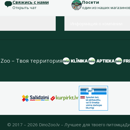
Свяжись с нами
Посети
Открыть чат
один из наших магазино
Информация о компании
 Zoo – Твоя территория
© 2017 – 2026 DinoZoo.lv – Лучшее для твоего питомца
Ди