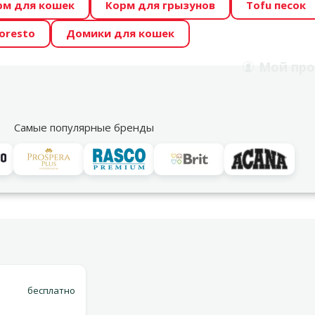
рм для кошек
Корм для грызунов
Tofu песок
 Zoo предлагает отличные цены на ТОП-овые корма! 🍖
oresto
Домики для кошек
DA ŪSAIŅI”! Возможно Твой питомец станет звездой 20
Мой
про
Поиск
рнет-магазин
Акции
Магазины
Услуги
Со
39
Самые популярные бренды
Варианты доставки
nagement Dog, 6 кг
бесплатно