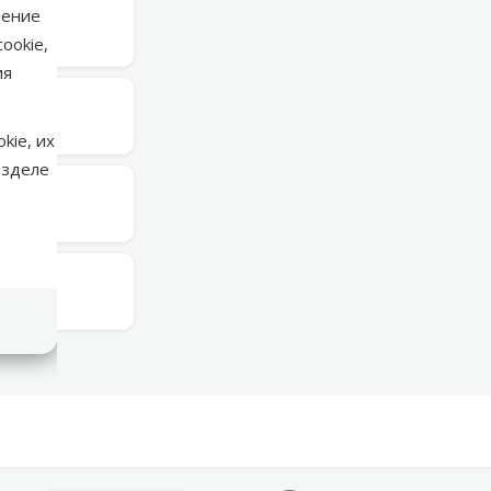
нение
в среду
ookie,
ия
в среду
kie, их
азделе
в среду
в среду