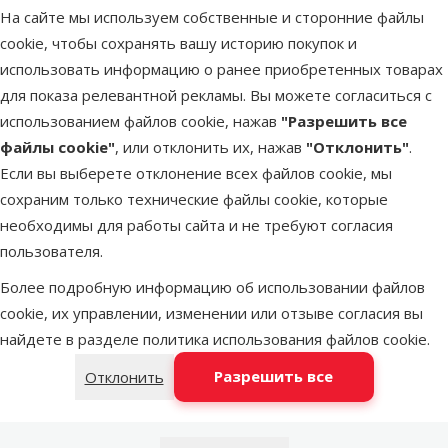
На сайте мы используем собственные и сторонние файлы
cookie, чтобы сохранять вашу историю покупок и
Latvijas Pasts пакомат
послезавтра
использовать информацию о ранее приобретенных товарах
для показа релевантной рекламы. Вы можете согласиться с
использованием файлов cookie, нажав
"Разрешить все
DPD Pickup tīkls
послезавтра
файлы cookie"
, или отклонить их, нажав
"Отклонить"
.
Если вы выберете отклонение всех файлов cookie, мы
LATVIJAS PASTS почтовое
сохраним только технические файлы cookie, которые
послезавтра
отделение
необходимы для работы сайта и не требуют согласия
пользователя.
Более подробную информацию об использовании файлов
OMNIVA пакоматы
послезавтра
cookie, их управлении, изменении или отзыве согласия вы
найдете в разделе
политика использования файлов cookie
.
Добавить в корзину
Разрешить все
Отклонить