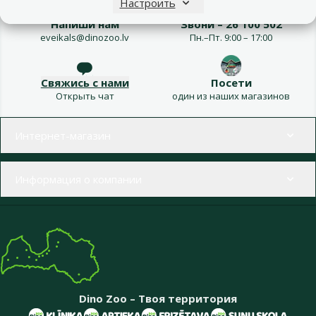
Настроить
Напиши нам
Звони – 26 100 502
eveikals@dinozoo.lv
Пн.–Пт. 9:00 – 17:00
Свяжись с нами
Посети
Открыть чат
один из наших магазинов
Меню в футере
Интернет-магазин
Информация о компании
Dino Zoo – Твоя территория