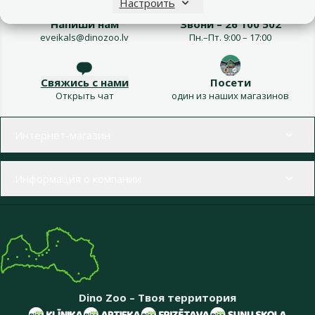
Настроить
Напиши нам
Звони – 26 100 502
eveikals@dinozoo.lv
Пн.–Пт. 9:00 – 17:00
Свяжись с нами
Посети
Открыть чат
один из наших магазинов
Меню в футере
Интернет-магазин
Информация о компании
Dino Zoo – Твоя территория