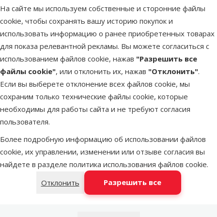
На сайте мы используем собственные и сторонние файлы
cookie, чтобы сохранять вашу историю покупок и
Latvijas Pasts пакомат
послезавтра
использовать информацию о ранее приобретенных товарах
для показа релевантной рекламы. Вы можете согласиться с
использованием файлов cookie, нажав
"Разрешить все
DPD Pickup tīkls
послезавтра
файлы cookie"
, или отклонить их, нажав
"Отклонить"
.
Если вы выберете отклонение всех файлов cookie, мы
LATVIJAS PASTS почтовое
сохраним только технические файлы cookie, которые
послезавтра
отделение
необходимы для работы сайта и не требуют согласия
пользователя.
Более подробную информацию об использовании файлов
OMNIVA пакоматы
послезавтра
cookie, их управлении, изменении или отзыве согласия вы
найдете в разделе
политика использования файлов cookie
.
Добавить в корзину
Разрешить все
Отклонить