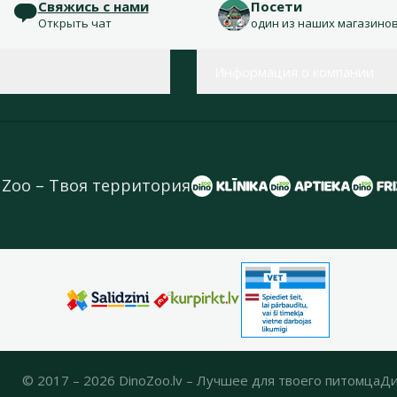
Свяжись с нами
Посети
Открыть чат
один из наших магазино
Информация о компании
 Zoo – Твоя территория
© 2017 – 2026 DinoZoo.lv – Лучшее для твоего питомца
Ди