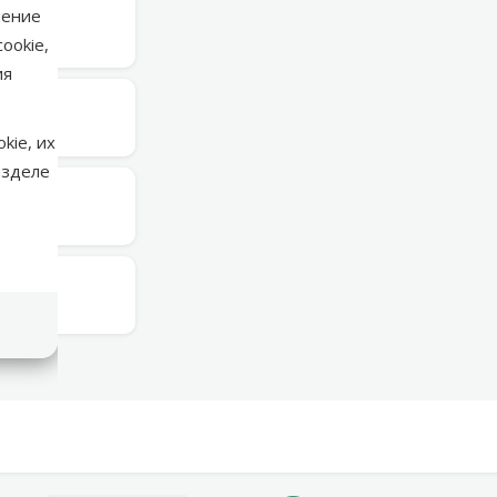
нение
торник
ookie,
ия
торник
kie, их
азделе
торник
торник