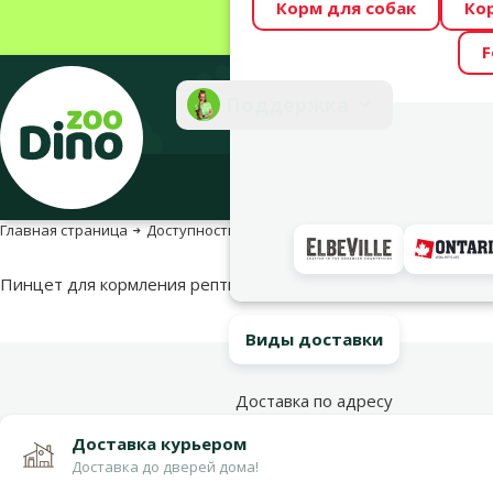
Корм для собак
Ко
Весь месяц Dino
F
Фотоконкурс “GA
Поддержка
Инте
Главная страница
Доступность продукта
Доступность продукта
Пинцет для кормления рептилий – Repti Planet Bamboo tweez
Виды доставки
Доставка по адресу
Доставка курьером
Доставка до дверей дома!