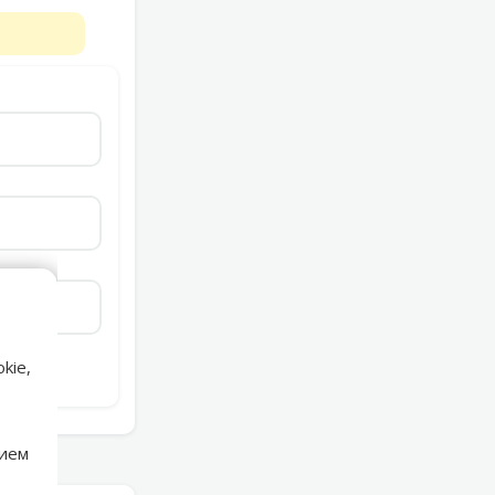
kie,
нием