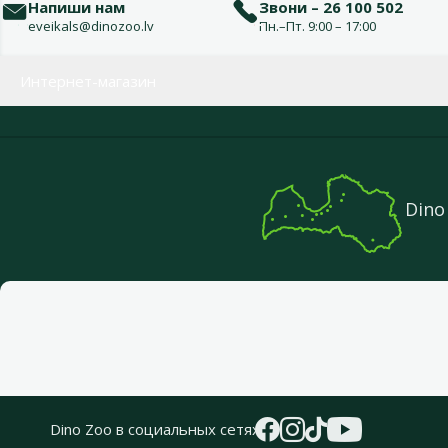
Напиши нам
Звони – 26 100 502
eveikals@dinozoo.lv
Пн.–Пт. 9:00 – 17:00
Меню в футере
Интернет-магазин
Dino
Dino Zoo в социальных сетях