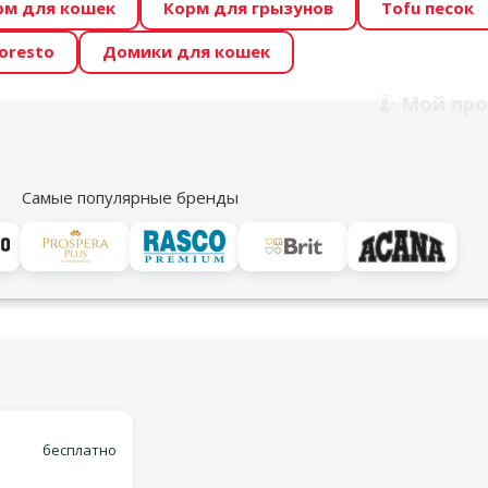
рм для кошек
Корм для грызунов
Tofu песок
 Zoo предлагает отличные цены на ТОП-овые корма! 🍖
oresto
Домики для кошек
DA ŪSAIŅI”! Возможно Твой питомец станет звездой 20
Мой
про
Поиск
рнет-магазин
Акции
Магазины
Услуги
Со
39
Самые популярные бренды
Варианты доставки
ers, 28 см
бесплатно