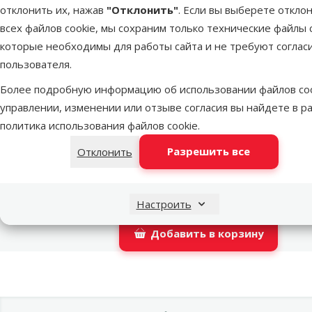
отклонить их, нажав
"Отклонить"
. Если вы выберете откло
LATVIJAS PASTS почтовое отделение
во в
всех файлов cookie, мы сохраним только технические файлы c
которые необходимы для работы сайта и не требуют соглас
пользователя.
DPD Pickup tīkls
во в
Более подробную информацию об использовании файлов coo
управлении, изменении или отзыве согласия вы найдете в р
политика использования файлов cookie
.
OMNIVA пакоматы
во в
Разрешить все
Отклонить
Latvijas Pasts пакомат
во в
Настроить
Добавить в корзину