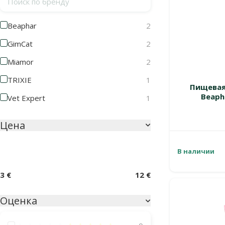
Beaphar
2
GimCat
2
Miamor
2
TRIXIE
1
Пищевая
Beapha
Vet Expert
1
Цена
В наличии
3 €
12 €
Оценка