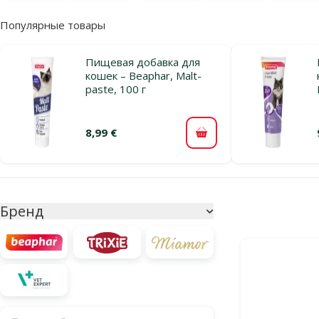
Популярные товары
Пищевая добавка для
кошек – Beaphar, Malt-
paste, 100 г
8,99 €
В корзину
Параметрический фильтр
Выбранные фи
Бренд
Продукты в ка
Поиск по бренду