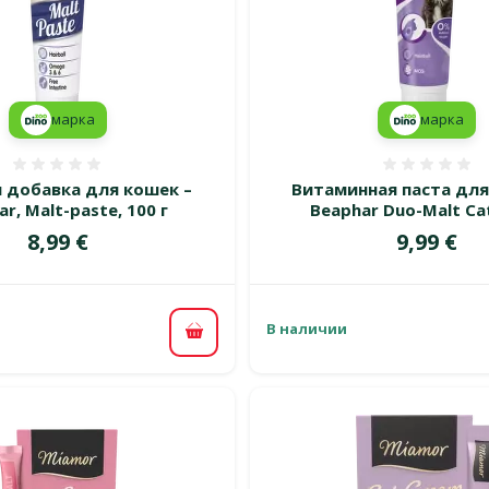
марка
марка
Оценка 0%
Оценка
 добавка для кошек –
Витаминная паста для
r, Malt-paste, 100 г
Beaphar Duo-Malt Cat
Цена
Цена
8,99 €
9,99 €
В наличии
В корзину