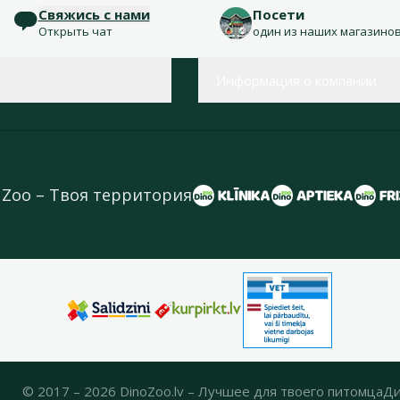
Свяжись с нами
Посети
Открыть чат
один из наших магазино
Информация о компании
 Zoo – Твоя территория
© 2017 – 2026 DinoZoo.lv – Лучшее для твоего питомца
Ди