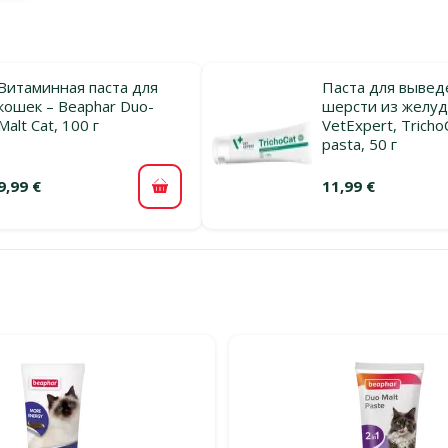
Витаминная паста для
Паста для вывед
кошек – Beaphar Duo-
шерсти из желуд
Malt Cat, 100 г
VetExpert, Tricho
pasta, 50 г
9,99 €
11,99 €
В корзину
льтры
тегории Мальт-паста