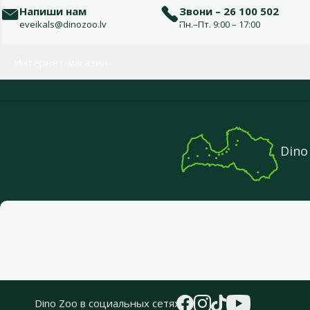
Напиши нам
Звони – 26 100 502
eveikals@dinozoo.lv
Пн.–Пт. 9:00 – 17:00
Меню в футере
Интернет-магазин
Dino
Dino Zoo в социальных сетях