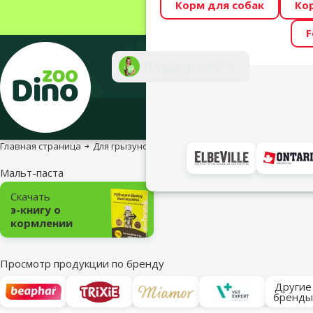
Корм для собак
Ко
Весь месяц Dino
F
Фотоконкурс “GA
Поддержка
Инте
Главная страница
Для грызунов
Для хорьков
Для здоровья хо
Мальт-паста
Подкатегория
Скачать
э-книгу о
кормлении
Просмотр продукции по бренду
Другие
бренд