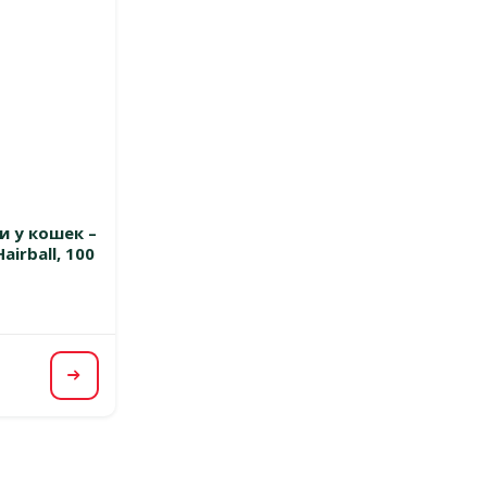
 0%
и у кошек –
airball, 100
Посмотреть