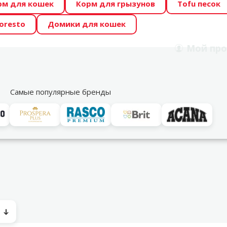
рм для кошек
Корм для грызунов
Tofu песок
 Zoo предлагает отличные цены на ТОП-овые корма! 🍖
oresto
Домики для кошек
DA ŪSAIŅI”! Возможно Твой питомец станет звездой 20
Мой
про
Поиск
рнет-магазин
Акции
Магазины
Услуги
Со
39
Самые популярные бренды
рька
ы