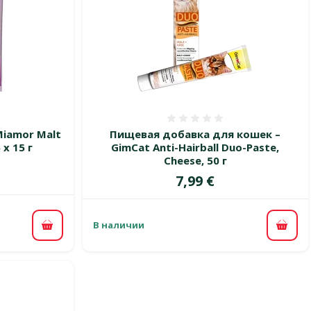
 0%
Оценка 0%
Miamor Malt
Пищевая добавка для кошек –
 x 15 г
GimCat Anti-Hairball Duo-Paste,
Cheese, 50 г
Цена
7,99 €
В наличии
В корзину
В ко