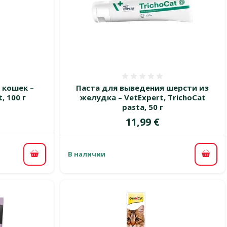
 0%
Оценка 0%
 кошек –
Паста для выведения шерсти из
, 100 г
желудка – VetExpert, TrichoCat
pasta, 50 г
Цена
11,99 €
В наличии
В корзину
В ко