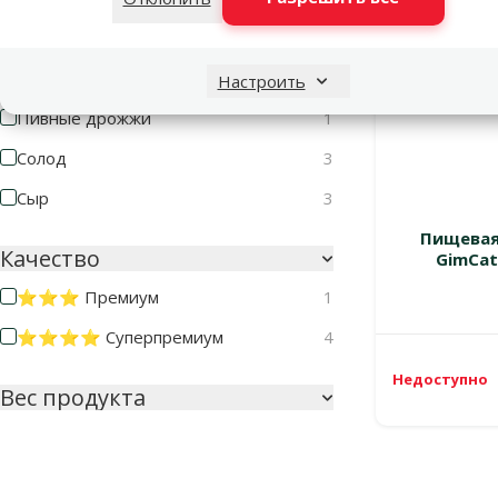
Молоко или молочные продукты
3
Мясо
2
Настроить
Пивные дрожжи
1
Солод
3
Сыр
3
Пищевая
Качество
GimCat 
⭐⭐⭐ Премиум
1
⭐⭐⭐⭐ Суперпремиум
4
Недоступно
Вес продукта