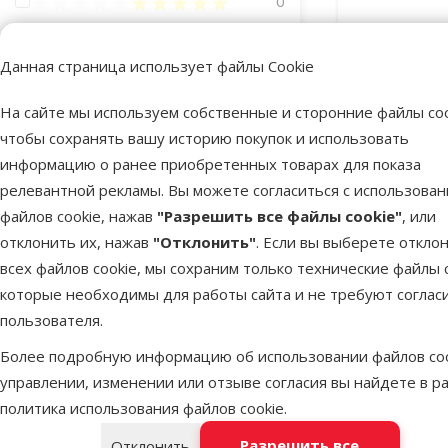
Оценка 100%
0
Оценка 80%
0
Данная страница использует файлы Cookie
Оценка 60%
0
Оценка 40%
0
На сайте мы используем собственные и сторонние файлы coo
чтобы сохранять вашу историю покупок и использовать
Оценка 20%
0
информацию о ранее приобретенных товарах для показа
релевантной рекламы. Вы можете согласиться с использова
Лакомство 
Состояние здоровья
файлов cookie, нажав
"Разрешить все файлы cookie"
, или
отклонить их, нажав
"Отклонить"
. Если вы выберете откло
Без проблем со здоровьем
3
всех файлов cookie, мы сохраним только технические файлы c
Клубки шерсти в кишечнике
7
которые необходимы для работы сайта и не требуют соглас
пользователя.
Укрепление иммунитета
1
В наличии
Более подробную информацию об использовании файлов coo
Чувствительное пищеварение
3
управлении, изменении или отзыве согласия вы найдете в р
политика использования файлов cookie
.
Состав и вкус
Разрешить все
Отклонить
Куриное мясо
1