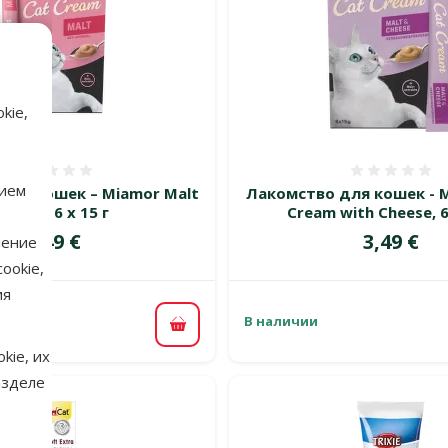
kie,
Оценка 0%
Оценка
нием
для кошек – Miamor Malt
Лакомство для кошек - 
Cream, 6 x 15 г
Cream with Cheese, 6
Цена
Цена
3,49 €
3,49 €
нение
ookie,
ия
В наличии
В корзину
kie, их
азделе