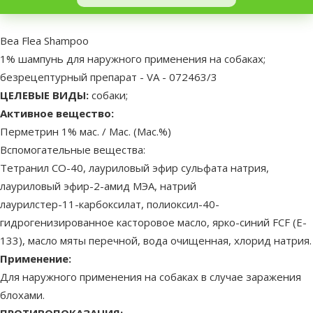
superzoo.product.detail.content
Bea Flea Shampoo
1% шампунь для наружного применения на собаках;
безрецептурный препарат - VA - 072463/3
ЦЕЛЕВЫЕ ВИДЫ:
собаки;
Активное вещество:
Перметрин 1% мас. / Мас. (Мас.%)
Вспомогательные вещества:
Тетранил СО-40, лауриловый эфир сульфата натрия,
лауриловый эфир-2-амид МЭА, натрий
лаурилстер-11-карбоксилат, полиоксил-40-
гидрогенизированное касторовое масло, ярко-синий FCF (E-
133), масло мяты перечной, вода очищенная, хлорид натрия.
Применение:
Для наружного применения на собаках в случае заражения
блохами.
ПРОТИВОПОКАЗАНИЯ: