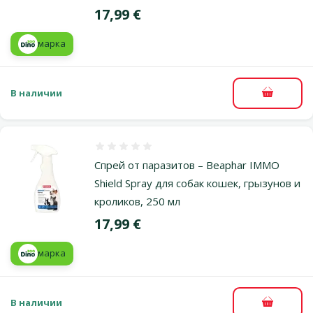
Цена
17,99 €
марка
В наличии
В корзи
Оценка 0%
Спрей от паразитов – Beaphar IMMO
Shield Spray для собак кошек, грызунов и
кроликов, 250 мл
Цена
17,99 €
марка
В наличии
В корзи