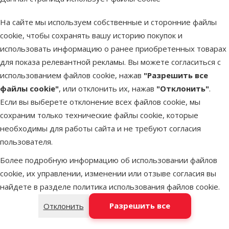
-выраженная чувствительность;
На сайте мы используем собственные и сторонние файлы
-мышечные подергивания, спазмы;
cookie, чтобы сохранять вашу историю покупок и
- нарушение координации;
использовать информацию о ранее приобретенных товарах
- рвота;
для показа релевантной рекламы. Вы можете согласиться с
- слюноотделение;
использованием файлов cookie, нажав
"Разрешить все
- судороги;
файлы cookie"
, или отклонить их, нажав
"Отклонить"
.
- гиперактивность;
Если вы выберете отклонение всех файлов cookie, мы
- выделение пены изо рта.
сохраним только технические файлы cookie, которые
ДОЗИРОВАНИЕ В ЗАВИСИМОСТИ ОТ ВИДА ЖИВОТНОГО:
необходимы для работы сайта и не требуют согласия
Собаки весом до 5 кг - 1½ крышечки шампуня (50 мл)
пользователя.
Собаки 5-10 кг массы тела - 3 крышечки шампуня (100 мл)
Собаки весом 11-20 кг - 4½ крышечки шампуня (150 мл)
Более подробную информацию об использовании файлов
Собаки весом более 20 кг - 6 крышечек шампуня (200 мл)
cookie, их управлении, изменении или отзыве согласия вы
Применение:
найдете в разделе
политика использования файлов cookie
.
Смочите шерсть теплой водой и добавьте необходимое
Разрешить все
Отклонить
количество шампуня, промойте шерсть на протяжении около
2 минут. Вымойте собаку, не касаясь ушей, носа и рта.