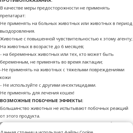
В качестве меры предосторожности не применять
препатарат:
Не применять на больных животных или животных в период
выздоровления.
Животные с повышенной чувствительностью к этому агенту;
На животных в возрасте до 6 месяцев;
- на беременных животных или тех, кто может быть
беременным, не применять во время лактации;
-Не применять на животных с тяжелыми повреждениями
кожи
- Не используйте с другими инсектицидами.
Не применять для лечения кошек!
ВОЗМОЖНЫЕ ПОБОЧНЫЕ ЭФФЕКТЫ:
Большинство животных не испытывают побочных реакций
от этого продукта.
В редких случаях могут возникнуть следующие побочные
эффекты:
Данная страница использует файлы Cookie