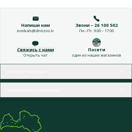
Напиши нам
Звони – 26 100 502
eveikals@dinozoo.lv
Пн.–Пт. 9:00 – 17:00
Свяжись с нами
Посети
Открыть чат
один из наших магазинов
Меню в футере
Интернет-магазин
Информация о компании