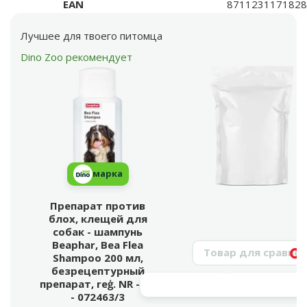
EAN
8711231171828
Лучшее для твоего питомца
Dino Zoo рекомендует
марка
Препарат против
блох, клещей для
собак - шампунь
Beaphar, Bea Flea
Поиск продукта
Shampoo 200 мл,
Vy
безрецептурный
препарат, reģ. NR - VA
- 072463/3