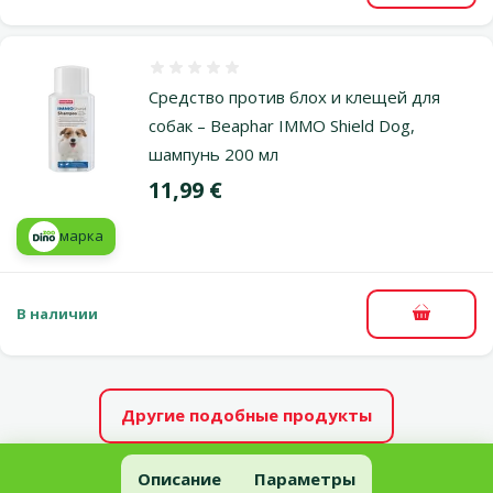
Оценка 0%
Средство против блох и клещей для
собак – Beaphar IMMO Shield Dog,
шампунь 200 мл
Цена
11,99 €
марка
В наличии
В корзи
Другие подобные продукты
Препарат против блох, клещей для собак - шампунь Beaphar, Bea
Описание
Параметры
В начало страницы