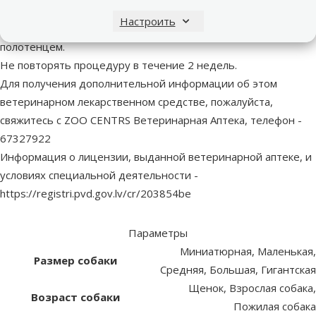
Дайте шампуню подействовать в течение 5 минут.
Настроить
Тщательно промойте собаку и хорошо высушите шерсть
полотенцем.
Не повторять процедуру в течение 2 недель.
Для получения дополнительной информации об этом
ветеринарном лекарственном средстве, пожалуйста,
свяжитесь с ZOO CENTRS Ветеринарная Аптека, телефон -
67327922
Информация о лицензии, выданной ветеринарной аптеке, и
условиях специальной деятельности -
https://registri.pvd.gov.lv/cr/203854be
Параметры
Миниатюрная, Маленькая,
Размер собаки
Средняя, Большая, Гигантская
Щенок, Взрослая собака,
Возраст собаки
Пожилая собака