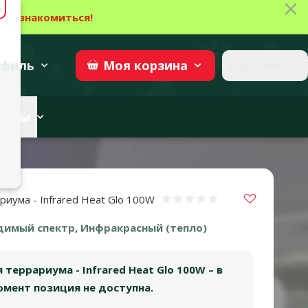
Зак
→
Ознакомиться!
27
→
Участвовать
superzoo.ch
филь
Русский
Моя
корзина
веты
Vložit do 
риума - Infrared Heat Glo 100W
Оценка 0%
димый спектр, Инфракрасный (тепло)
 террариума - Infrared Heat Glo 100W – в
мент позиция не доступна.