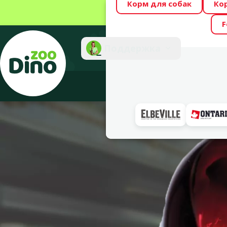
Корм для собак
Ко
Весь месяц Dino
F
Фотоконкурс “GA
Поддержка
Инте