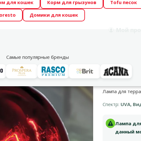
рм для кошек
Корм для грызунов
Tofu песок
 Zoo предлагает отличные цены на ТОП-овые корма! 🍖
oresto
Домики для кошек
DA ŪSAIŅI”! Возможно Твой питомец станет звездой 20
Мой
про
Поиск
рнет-магазин
Акции
Магазины
Услуги
Со
39
Самые популярные бренды
Лампа для терра
Спектр:
UVA, Ви
Лампа для
данный мо