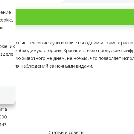
нение
ookie,
ия
 инфракрасные тепловые лучи и является одним из самых рас
kie, их
пло в необходимую сторону. Красное стекло пропускает ин
азделе
едению животного не днем, не ночью, что позволяет использ
одит для наблюдений за ночными видами.
аметры
ло)
0 W
rra
000
443
Статьи и советы