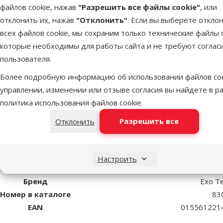
файлов cookie, нажав
"Разрешить все файлы cookie"
, или
отклонить их, нажав
"Отклонить"
. Если вы выберете откло
Лампа для террариума -
всех файлов cookie, мы сохраним только технические файлы c
Infrared Heat Glo 100W
которые необходимы для работы сайта и не требуют соглас
пользователя.
superzoo.product.detail.content
Лампа для террариума - Infrared Heat Glo 100W - излучает
Более подробную информацию об использовании файлов coo
Лампа имеет специальный отражатель, чтобы направлять те
управлении, изменении или отзыве согласия вы найдете в р
накаливания. Красноватый свет не помешает нормальному пов
политика использования файлов cookie
.
Повышает температуру воздуха в террариуме. Хорошо подх
Разрешить все
Отклонить
Пар
Спектр
UVA, Видимый спектр, Инфракрасный (теп
Настроить
Мощность (Ватт)
10
Бренд
Exo Te
Номер в каталоге
83
EAN
015561221