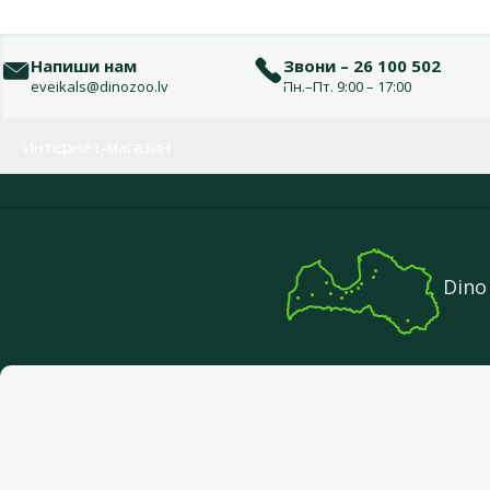
Напиши нам
Звони – 26 100 502
eveikals@dinozoo.lv
Пн.–Пт. 9:00 – 17:00
Меню в футере
Интернет-магазин
Dino