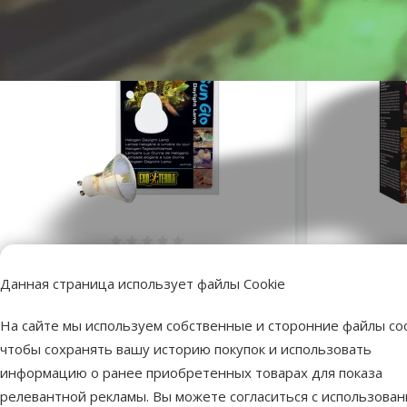
Оценка 0%
Лампа для террариума - Sun Glo
Лампочка 
Halogen, 35 W
Planet S
Данная страница использует файлы Cookie
Исходная цена
11,99 €
Скидка
Цена
5,98 €
-50 %
На сайте мы используем собственные и сторонние файлы coo
чтобы сохранять вашу историю покупок и использовать
Недоступно
информацию о ранее приобретенных товарах для показа
В наличии
Бесплатная
В корзину
релевантной рекламы. Вы можете согласиться с использова