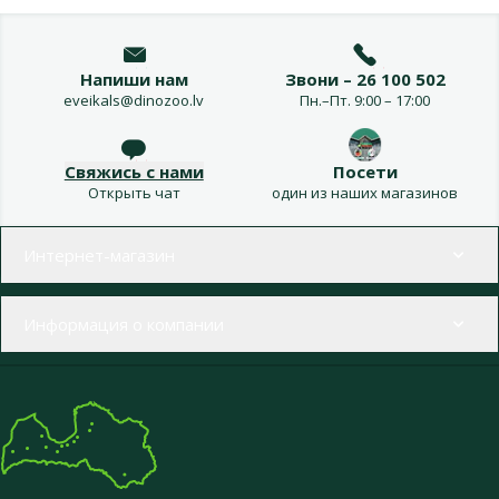
Напиши нам
Звони – 26 100 502
eveikals@dinozoo.lv
Пн.–Пт. 9:00 – 17:00
Свяжись с нами
Посети
Открыть чат
один из наших магазинов
Меню в футере
Интернет-магазин
Информация о компании