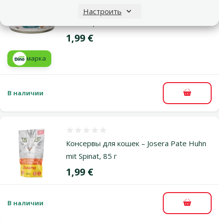
Консервы для кошек – Ontario Adult
Настроить
Chicken pieces and Salmon, 95 г
Цена
1,99 €
марка
В наличии
В корзи
Оценка 0%
Консервы для кошек – Josera Pate Huhn
mit Spinat, 85 г
Цена
1,99 €
В наличии
В корзи