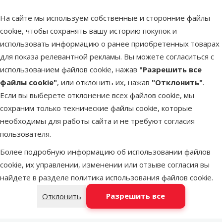
клетчатка 0,5 %, влажность 79,0 %.
Пищевые добавки/кг: витамин D3: 200 МЕ, витамин E: 20 мг,
На сайте мы используем собственные и сторонние файлы
цинк (E6): 5 мг, йод (3b201): 0,2 мг, марганец (3b503): 2 мг.
cookie, чтобы сохранять вашу историю покупок и
использовать информацию о ранее приобретенных товарах
Параметры
для показа релевантной рекламы. Вы можете согласиться с
Состояние здоровья
Без проблем со здоровьем
использованием файлов cookie, нажав
"Разрешить все
Состав и вкус
Утиное мясо
файлы cookie"
, или отклонить их, нажав
"Отклонить"
.
Качество
⭐⭐⭐⭐ Суперпремиум
Если вы выберете отклонение всех файлов cookie, мы
Вес продукта
400 g
сохраним только технические файлы cookie, которые
Вид консерв
Консервная банка
необходимы для работы сайта и не требуют согласия
Возраст кошки
Взрослая кошка
пользователя.
Вес упаковки
101–400 г
Более подробную информацию об использовании файлов
Бренд
Miamor
cookie, их управлении, изменении или отзыве согласия вы
Номер в каталоге
43363
найдете в разделе
политика использования файлов cookie
.
EAN
4000158744630
Разрешить все
Отклонить
Похожие продукты
Оценка 0%