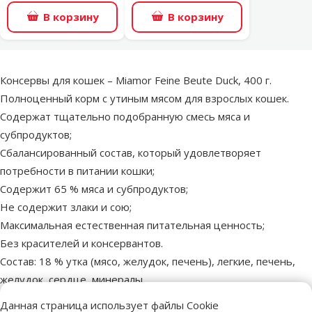
В корзину
В корзину
superzoo.product.detail.content
Консервы для кошек – Miamor Feine Beute Duck, 400 г.
Полноценный корм с утиным мясом для взрослых кошек.
Содержат тщательно подобранную смесь мяса и
субпродуктов;
Сбалансированный состав, который удовлетворяет
потребности в питании кошки;
Содержит 65 % мяса и субпродуктов;
Не содержит злаки и сою;
Максимальная естественная питательная ценность;
Без красителей и консервантов.
Состав: 18 % утка (мясо, желудок, печень), легкие, печень,
желудок, сердце, минералы.
Аналитический состав: Белок 10,0 %, жиры 8,0 %, зола 2,0 %,
Данная страница использует файлы Cookie