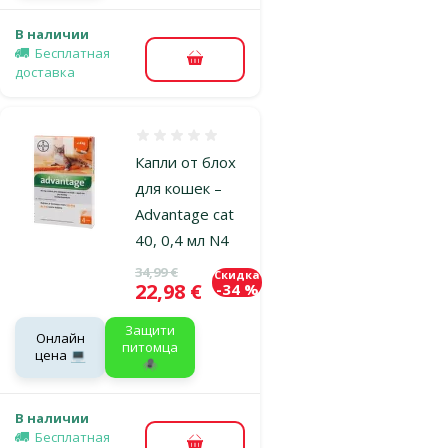
В наличии
Бесплатная
В корзину
доставка
Оценка 0%
Капли от блох
для кошек –
Advantage cat
40, 0,4 мл N4
Исходная цена
34,99 €
Скидка
Цена
22,98 €
-34 %
Защити
Онлайн
питомца
цена 💻
🕷️
В наличии
Бесплатная