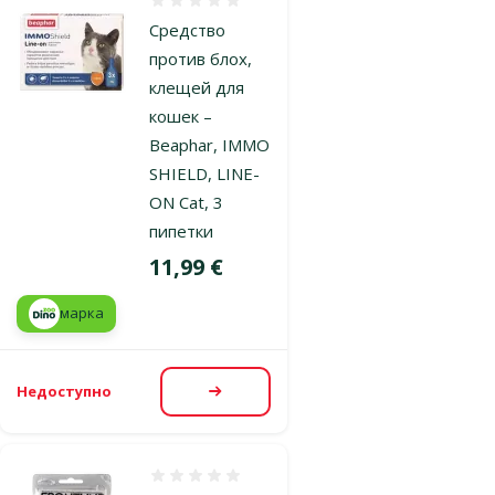
Оценка 0%
Средство
против блох,
клещей для
кошек –
Beaphar, IMMO
SHIELD, LINE-
ON Cat, 3
пипетки
Цена
11,99 €
марка
Недоступно
Посмотреть
Оценка 0%