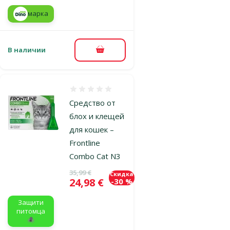
марка
В наличии
В корзину
Оценка 0%
Средство от
блох и клещей
для кошек –
Frontline
Combo Cat N3
Исходная цена
35,99 €
Скидка
Цена
24,98 €
-30 %
Защити
питомца
🕷️