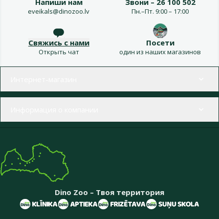
Напиши нам
Звони – 26 100 502
eveikals@dinozoo.lv
Пн.–Пт. 9:00 – 17:00
Свяжись с нами
Посети
Открыть чат
один из наших магазинов
Меню в футере
Интернет-магазин
Информация о компании
Dino Zoo – Твоя территория