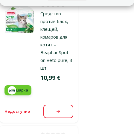
Оценка 0%
Средство
против блох,
клещей,
комаров для
котят –
Beaphar Spot
on Veto pure, 3
шт.
Цена
10,99 €
марка
Недоступно
Посмотреть