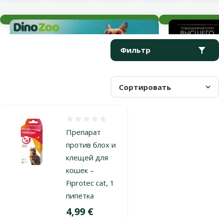
Текущие события
Параметрический фильтр
Выбранные фильтры
Продукты в категории Капли от блох и клещей для кошек
Фильтр
Сортировать
Оценка 0%
Препарат
против блох и
клещей для
кошек –
Fiprotec cat, 1
пипетка
Цена
4,99 €