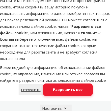
На сайте мы используем собственные и сторонние файлы
2×
Оценка 100%, количество оценок: 2
оценка
cookie, чтобы сохранять вашу историю покупок и
Средство от блох,
использовать информацию о ранее приобретенных товарах
клещей для
для показа релевантной рекламы. Вы можете согласиться с
кошек и хорьков
использованием файлов cookie, нажав
"Разрешить все
– Fypryst combo
файлы cookie"
, или отклонить их, нажав
"Отклонить"
.
cat and ferret,
Если вы выберете отклонение всех файлов cookie, мы
50/60 мг 1
сохраним только технические файлы cookie, которые
пипетка
необходимы для работы сайта и не требуют согласия
Исходная цена
6,99 €
Скидка
пользователя.
Цена
4,38 €
-37 %
Более подробную информацию об использовании файлов
Защити
cookie, их управлении, изменении или отзыве согласия вы
Онлайн
питомца
цена 💻
🕷️
найдете в разделе
политика использования файлов cookie
.
Разрешить все
Отклонить
В наличии
В корзину
Настроить