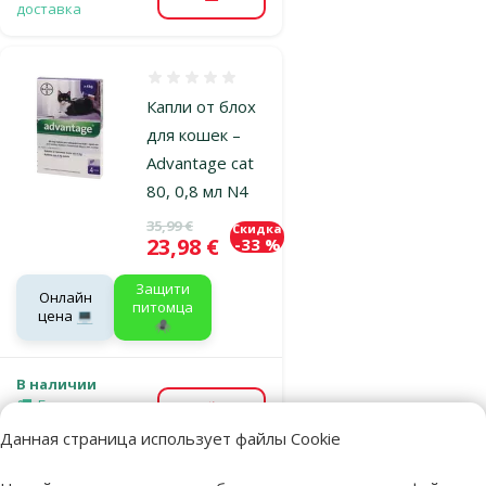
В корзину
доставка
Оценка 0%
Капли от блох
для кошек –
Advantage cat
80, 0,8 мл N4
Исходная цена
35,99 €
Скидка
Цена
23,98 €
-33 %
Защити
Онлайн
питомца
цена 💻
🕷️
В наличии
Бесплатная
В корзину
доставка
Данная страница использует файлы Cookie