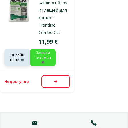
Капли от блох
и клещей для
кошек –
Frontline
Combo Cat
Цена
11,99 €
Защити
Онлайн
питомца
цена 💻
🕷️
Недоступно
Посмотреть