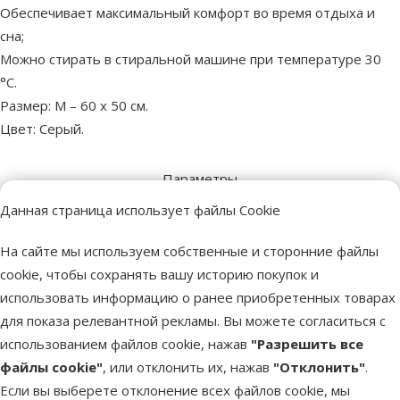
Обеспечивает максимальный комфорт во время отдыха и
сна;
Можно стирать в стиральной машине при температуре 30
°С.
Размер: M – 60 x 50 см.
Цвет: Серый.
Параметры
Миниатюрная, Маленькая,
Данная страница использует файлы Cookie
Размер собаки
Средняя
Можно стирать в стиральной
На сайте мы используем собственные и сторонние файлы
Да
машине
cookie, чтобы сохранять вашу историю покупок и
Материал
Полиэстер, Текстиль
использовать информацию о ранее приобретенных товарах
Цвет
Серый
для показа релевантной рекламы. Вы можете согласиться с
Тип лежанки
С бортиками
использованием файлов cookie, нажав
"Разрешить все
Форма лежанки
Прямоугольная
файлы cookie"
, или отклонить их, нажав
"Отклонить"
.
Длина
60 cm
Если вы выберете отклонение всех файлов cookie, мы