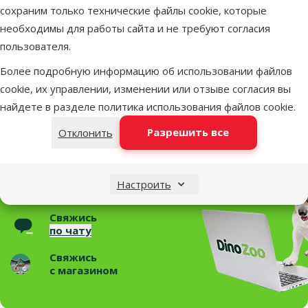
Съемный чехол
Нет
сохраним только технические файлы cookie, которые
Съемная подушка
Нет
необходимы для работы сайта и не требуют согласия
Бренд
Scruffs
пользователя.
Номер в каталоге
78368
Более подробную информацию об использовании файлов
EAN
5060319931964
cookie, их управлении, изменении или отзыве согласия вы
Статьи и советы
найдете в разделе
политика использования файлов cookie
.
Необходима помощь?
Разрешить все
Отклонить
Свяжись с нами, мы поможем!
Звони – 26 100 502
Настроить
Пн.–Пт. 9:00 – 17:00
Свяжись
по чату
Свяжись
с магазином