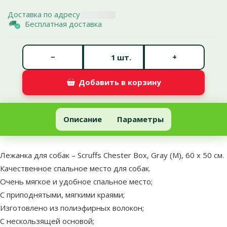
Доставка по адресу
Бесплатная доставка
Количество штук *
−
+
шт.
Добавить в корзину
Лежанка для собак – Scruffs Chester Box, Gray (M), 60 x 50 см
Добавить в корзину
Описание
Параметры
В начало страницы
superzoo.product.detail.content
Лежанка для собак – Scruffs Chester Box, Gray (M), 60 x 50 см.
Качественное спальное место для собак.
Очень мягкое и удобное спальное место;
С приподнятыми, мягкими краями;
Изготовлено из полиэфирных волокон;
С нескользящей основой;