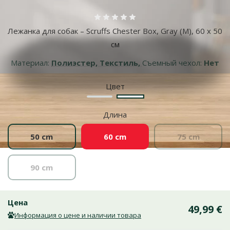
Оценка 0%
Лежанка для собак – Scruffs Chester Box, Gray (M), 60 x 50
см
Материал:
Полиэстер, Текстиль,
Съемный чехол:
Нет
Цвет
Коричневый
Серый
Длина
50 cm
60 cm
75 cm
90 cm
Цена
49,99 €
Информация о цене и наличии товара