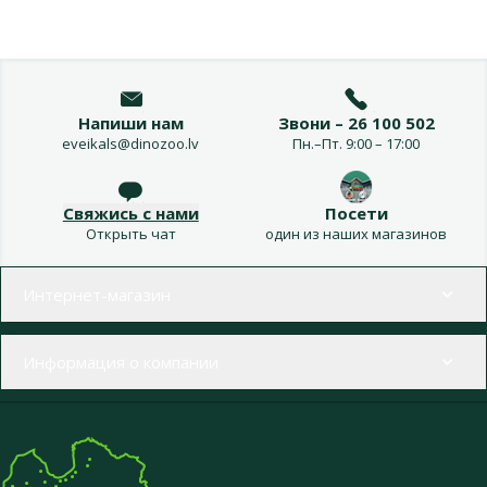
Напиши нам
Звони – 26 100 502
eveikals@dinozoo.lv
Пн.–Пт. 9:00 – 17:00
Свяжись с нами
Посети
Открыть чат
один из наших магазинов
Меню в футере
Интернет-магазин
Информация о компании