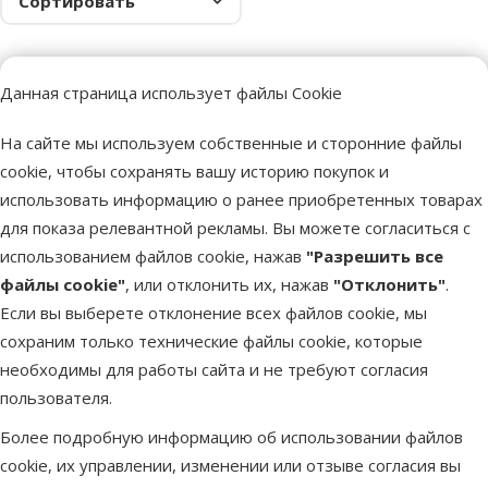
Сортировать
Данная страница использует файлы Cookie
Более 40 магазинов в Латвии
Ветерина
На сайте мы используем собственные и сторонние файлы
Наши специалисты всегда готовы помочь.
Все для зд
cookie, чтобы сохранять вашу историю покупок и
использовать информацию о ранее приобретенных товарах
для показа релевантной рекламы. Вы можете согласиться с
использованием файлов cookie, нажав
"Разрешить все
файлы cookie"
, или отклонить их, нажав
"Отклонить"
.
Напиши нам
Звони – 26 100 502
eveikals@dinozoo.lv
Пн.–Пт. 9:00 – 17:00
Если вы выберете отклонение всех файлов cookie, мы
сохраним только технические файлы cookie, которые
необходимы для работы сайта и не требуют согласия
Свяжись с нами
Посети
пользователя.
Открыть чат
один из наших магазинов
Более подробную информацию об использовании файлов
Меню в футере
Интернет-магазин
cookie, их управлении, изменении или отзыве согласия вы