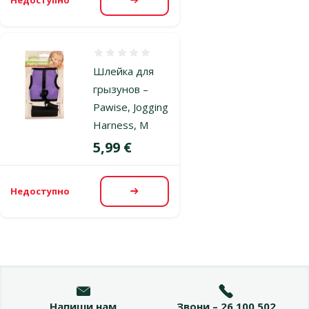
Посмотреть
Оценка 0%
Шлейка для
грызунов –
Pawise, Jogging
Harness, M
Цена
5,99 €
Недоступно
Посмотреть
Напиши нам
Звони – 26 100 502