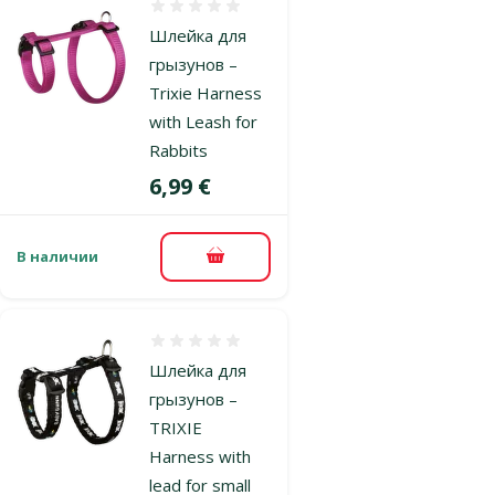
Оценка 0%
Шлейка для
грызунов –
Trixie Harness
with Leash for
Rabbits
Цена
6,99 €
В наличии
В корзину
Оценка 0%
Шлейка для
грызунов –
TRIXIE
Harness with
lead for small