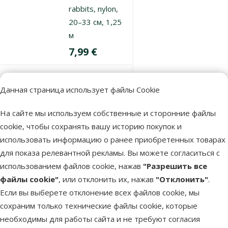
rabbits, nylon,
20–33 см, 1,25
м
Цена
7,99 €
В наличии
В корзину
Данная страница использует файлы Cookie
На сайте мы используем собственные и сторонние файлы
Оценка 0%
cookie, чтобы сохранять вашу историю покупок и
Шлейка для
использовать информацию о ранее приобретенных товарах
грызунов –
для показа релевантной рекламы. Вы можете согласиться с
Pawise, Jogging
использованием файлов cookie, нажав
"Разрешить все
Harness, S
файлы cookie"
, или отклонить их, нажав
"Отклонить"
.
Цена
5,99 €
Если вы выберете отклонение всех файлов cookie, мы
сохраним только технические файлы cookie, которые
необходимы для работы сайта и не требуют согласия
В наличии