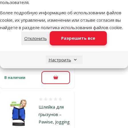
В корзину
пользователя.
Более подробную информацию об использовании файлов
cookie, их управлении, изменении или отзыве согласия вы
Оценка 0%
найдете в разделе
политика использования файлов cookie
.
Шлейка для
грызунов –
Разрешить все
Отклонить
Pawise, Jogging
Harness, L
Цена
6,99 €
Настроить
В наличии
В корзину
Оценка 0%
Шлейка для
грызунов –
Pawise, Jogging