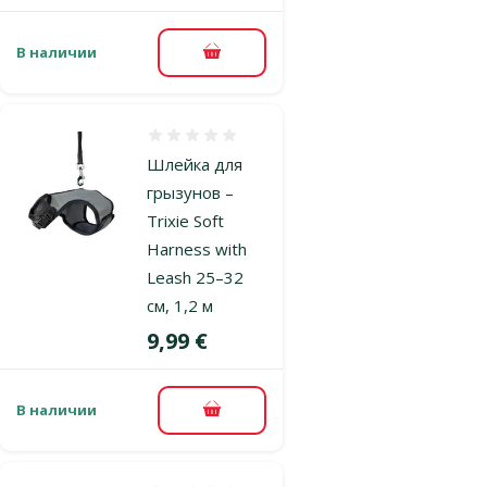
В наличии
В корзину
Оценка 0%
Шлейка для
грызунов –
Trixie Soft
Harness with
Leash 25–32
см, 1,2 м
Цена
9,99 €
В наличии
В корзину