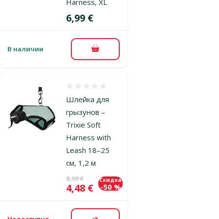
Harness, XL
Цена
6,99 €
В наличии
В корзину
Оценка 0%
Шлейка для
грызунов –
Trixie Soft
Harness with
Leash 18–25
см, 1,2 м
Исходная цена
8,99 €
Скидка
Цена
4,48 €
-50 %
Недоступно