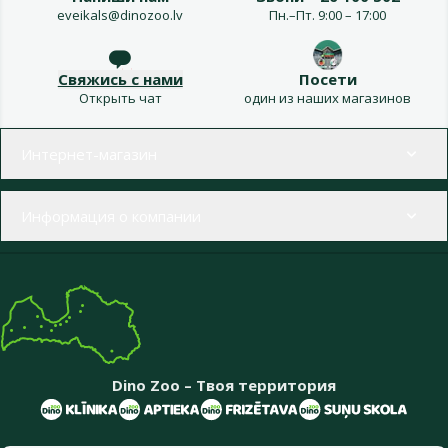
eveikals@dinozoo.lv
Пн.–Пт. 9:00 – 17:00
Свяжись с нами
Посети
Открыть чат
один из наших магазинов
Меню в футере
Интернет-магазин
Информация о компании
Dino Zoo – Твоя территория