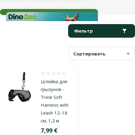
Текущие события
Параметрический фильтр
Выбранные фильтры
Продукты в категории Шлейки для грызунов
Фильтр
Сортировать
Оценка 0%
Шлейка для
грызунов –
Trixie Soft
Harness with
Leash 12–18
см, 1,2 м
Цена
7,99 €