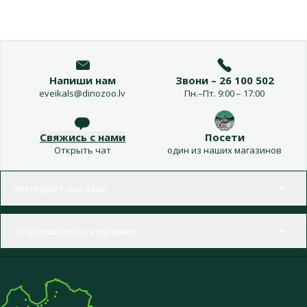
Напиши нам
Звони – 26 100 502
eveikals@dinozoo.lv
Пн.–Пт. 9:00 – 17:00
Свяжись с нами
Посети
Открыть чат
один из наших магазинов
Меню в футере
Интернет-магазин
Информация о компании