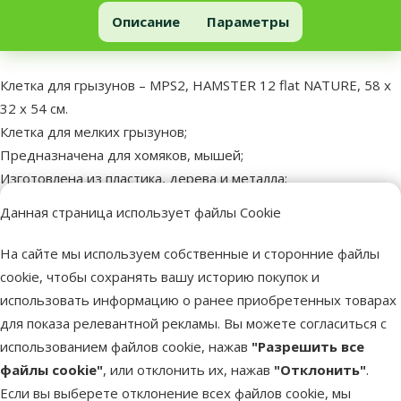
Клетка для хомяков – MPS2, HAMSTER 12 flat NATURE, 58 x 32 x 54 
Добавить в корзину
Описание
Параметры
В начало страницы
superzoo.product.detail.content
Клетка для грызунов – MPS2, HAMSTER 12 flat NATURE, 58 x
32 x 54 см.
Клетка для мелких грызунов;
Предназначена для хомяков, мышей;
Изготовлена из пластика, дерева и металла;
В комплекте полки, лестница, колесо, миска и домик;
Данная страница использует файлы Cookie
Модель проста в сборке и уходе.
Размеры: 58 x 32 x 54 см.
На сайте мы используем собственные и сторонние файлы
cookie, чтобы сохранять вашу историю покупок и
использовать информацию о ранее приобретенных товарах
Параметры
для показа релевантной рекламы. Вы можете согласиться с
Клетка с оборудованием
Да
использованием файлов cookie, нажав
"Разрешить все
Материал
Дерево, Металл, Пластмасса
файлы cookie"
, или отклонить их, нажав
"Отклонить"
.
Цвет
Бежевый
Если вы выберете отклонение всех файлов cookie, мы