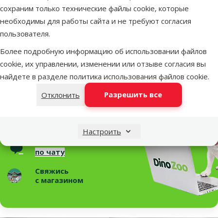
Грызун
Хомяк, Мышка
сохраним только технические файлы cookie, которые
Длина
58 cm
необходимы для работы сайта и не требуют согласия
Бренд
MPS2
пользователя.
Номер в каталоге
78468
Более подробную информацию об использовании файлов
Статьи и советы
cookie, их управлении, изменении или отзыве согласия вы
найдете в разделе
политика использования файлов cookie
.
Необходима помощь?
Свяжись с нами, мы поможем!
Разрешить все
Отклонить
Звони – 26 100 502
Пн.–Пт. 9:00 – 17:00
Настроить
Свяжись
по чату
Свяжись
с магазином