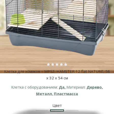
Оценка 0%
Клетка для хомяков – MPS2, HAMSTER 12 flat NATURE, 58
x 32 x 54 см
Клетка с оборудованием:
Да,
Материал:
Дерево,
Металл, Пластмасса
Цвет
Разноцветный
Бежевый
Красный