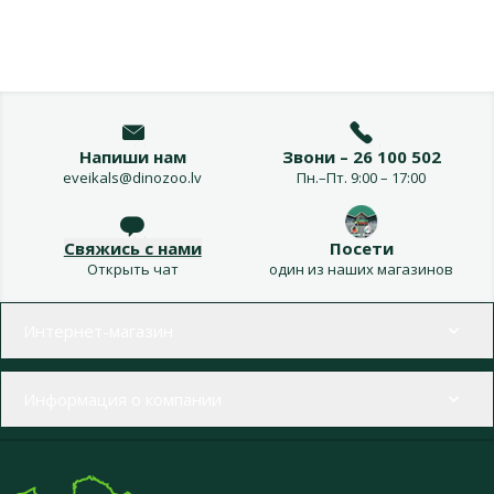
Напиши нам
Звони – 26 100 502
eveikals@dinozoo.lv
Пн.–Пт. 9:00 – 17:00
Свяжись с нами
Посети
Открыть чат
один из наших магазинов
Меню в футере
Интернет-магазин
Информация о компании