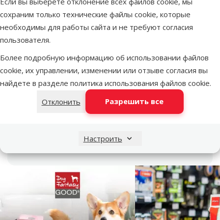
Vy
Если вы выберете отклонение всех файлов cookie, мы
300 мл
сохраним только технические файлы cookie, которые
необходимы для работы сайта и не требуют согласия
Размер собаки
Размер собаки
пользователя.
Средняя
Материал
Более подробную информацию об использовании файлов
Нержавеющая сталь,
Материал
cookie, их управлении, изменении или отзыве согласия вы
Силикон
найдете в разделе
политика использования файлов cookie
.
Цвет
Цвет
Разрешить все
Отклонить
Красный
Тип миски
Тип миски
Двойная
Настроить