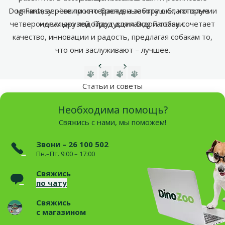
Dog Fantasy – не просто бренд, а забота о благополучии
мячики, верёвки и интерактивные игрушки, которые
четвероногих друзей. Продукция Dog Fantasy сочетает
идеально подойдут для каждой собаки.
качество, инновации и радость, предлагая собакам то,
что они заслуживают – лучшее.
Предыдущая страница
Следующая страница
Перейти на страницу 1
Перейти на страницу 2
Перейти на страницу 3
Перейти на страницу 4
Статьи и советы
Необходима помощь?
Свяжись с нами, мы поможем!
Звони – 26 100 502
Пн.–Пт. 9:00 – 17:00
Свяжись
по чату
Свяжись
с магазином