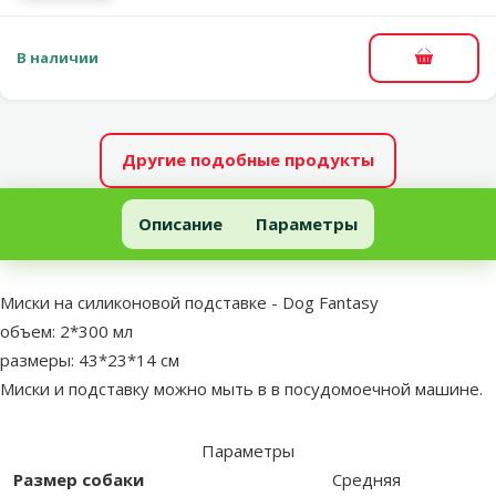
В наличии
В корзи
Другие подобные продукты
Металлическая Миска для собак - Dog Fantasy миски, M, 300 мл
Описание
Параметры
В начало страницы
superzoo.product.detail.content
Миски на силиконовой подставке - Dog Fantasy
объем: 2*300 мл
размеры: 43*23*14 cм
Миски и подставку можно мыть в в посудомоечной машине.
Параметры
Размер собаки
Средняя