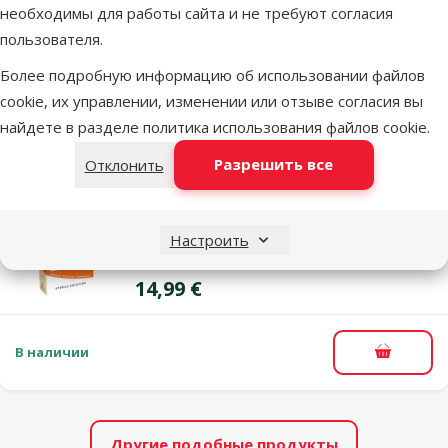
Средство по уходу за глазами – Diafarm
необходимы для работы сайта и не требуют согласия
Ocular Care, 100 мл
пользователя.
Цена
7,99 €
Более подробную информацию об использовании файлов
cookie, их управлении, изменении или отзыве согласия вы
найдете в разделе
политика использования файлов cookie
.
В наличии
В корзи
Разрешить все
Отклонить
1×
оценка
Оценка 100%, количество оценок: 1
Глазные капли для животных – Vizoovet
Настроить
Protect sol, 10 х 0,6 мл
Цена
14,99 €
В наличии
В корзи
Другие подобные продукты