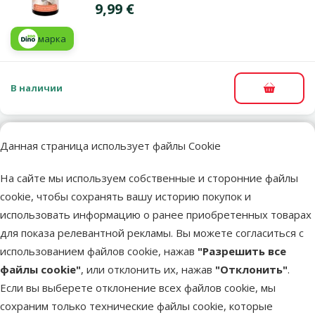
Цена
9,99 €
марка
В наличии
В корзи
Данная страница использует файлы Cookie
Оценка 0%
Средство для чистки ушей – Groom
На сайте мы используем собственные и сторонние файлы
Professional, Thornit Ear Powder, 20 г
cookie, чтобы сохранять вашу историю покупок и
Цена
29,99 €
использовать информацию о ранее приобретенных товарах
для показа релевантной рекламы. Вы можете согласиться с
В наличии
использованием файлов cookie, нажав
"Разрешить все
В корзи
Бесплатная доставка
файлы cookie"
, или отклонить их, нажав
"Отклонить"
.
Если вы выберете отклонение всех файлов cookie, мы
Оценка 0%
сохраним только технические файлы cookie, которые