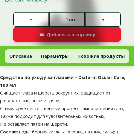
Количество штук *
−
+
шт.
Добавить в корзину
Средство по уходу за глазами – Diafarm Ocular Care, 100 мл
Добавить в корзину
Описание
Параметры
Похожие продукты
В начало страницы
superzoo.product.detail.content
Средство по уходу за глазами – Diafarm Ocular Care,
100 мл
Очищает глаза и шерсть вокруг них, защищает от
раздражения, пыли и грязи;
Стимулирует естественный процесс самоочищения глаз;
Также подходит для чувствительных животных;
Не оставляет пятен на шерсти.
Состав:
вода, борная кислота, хлорид натрия, сульфат