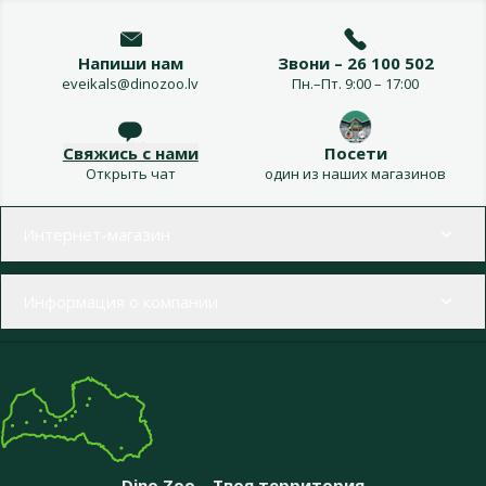
Напиши нам
Звони – 26 100 502
eveikals@dinozoo.lv
Пн.–Пт. 9:00 – 17:00
Свяжись с нами
Посети
Открыть чат
один из наших магазинов
Меню в футере
Интернет-магазин
Информация о компании
Dino Zoo – Твоя территория