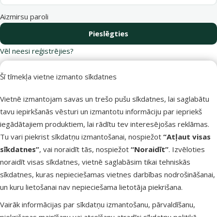
Aizmirsu paroli
Pieslēgties
Vēl neesi reģistrējies?
Reģistrējies Dino Zoo e-veikalā un
saņem 10 % atlaidi pirmajam pirkumam.
Šī tīmekļa vietne izmanto sīkdatnes
Vietnē izmantojam savas un trešo pušu sīkdatnes, lai saglabātu
Reģistrēties
tavu iepirkšanās vēsturi un izmantotu informāciju par iepriekš
iegādātajiem produktiem, lai rādītu tev interesējošas reklāmas.
Tu vari piekrist sīkdatņu izmantošanai, nospiežot
“Atļaut visas
sīkdatnes”
, vai noraidīt tās, nospiežot
“Noraidīt”
. Izvēloties
Raksti e-pastā
Zvani – 26 100 502
noraidīt visas sīkdatnes, vietnē saglabāsim tikai tehniskās
eveikals@dinozoo.lv
P–Pk 9:00 – 17:00
sīkdatnes, kuras nepieciešamas vietnes darbības nodrošināšanai,
un kuru lietošanai nav nepieciešama lietotāja piekrišana.
Raksti čatā
Apmeklē klātienē
Vairāk informācijas par sīkdatņu izmantošanu, pārvaldīšanu,
sākt saraksti
kādu no mūsu veikaliem
piekrišanas mainīšanu vai atcelšanu atradīsi
sīkdatņu politikā
.