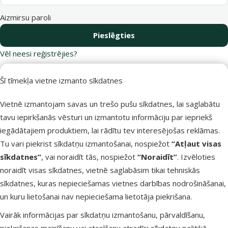
Aizmirsu paroli
Pieslēgties
Vēl neesi reģistrējies?
Reģistrējies Dino Zoo e-veikalā un
saņem 10 % atlaidi pirmajam pirkumam.
Šī tīmekļa vietne izmanto sīkdatnes
Vietnē izmantojam savas un trešo pušu sīkdatnes, lai saglabātu
Reģistrēties
tavu iepirkšanās vēsturi un izmantotu informāciju par iepriekš
iegādātajiem produktiem, lai rādītu tev interesējošas reklāmas.
Tu vari piekrist sīkdatņu izmantošanai, nospiežot
“Atļaut visas
sīkdatnes”
, vai noraidīt tās, nospiežot
“Noraidīt”
. Izvēloties
Raksti e-pastā
Zvani – 26 100 502
noraidīt visas sīkdatnes, vietnē saglabāsim tikai tehniskās
eveikals@dinozoo.lv
P–Pk 9:00 – 17:00
sīkdatnes, kuras nepieciešamas vietnes darbības nodrošināšanai,
un kuru lietošanai nav nepieciešama lietotāja piekrišana.
Raksti čatā
Apmeklē klātienē
Vairāk informācijas par sīkdatņu izmantošanu, pārvaldīšanu,
sākt saraksti
kādu no mūsu veikaliem
piekrišanas mainīšanu vai atcelšanu atradīsi
sīkdatņu politikā
.