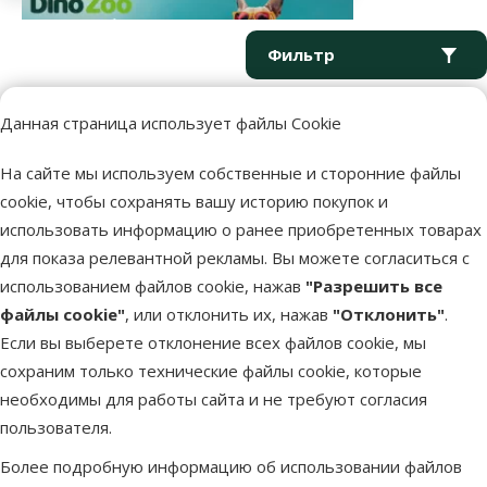
Параметрический фильтр
Выбранные фильтры
Продукты в категории Насосы без фонтана
Фильтр
Данная страница использует файлы Cookie
Сортировать
На сайте мы используем собственные и сторонние файлы
Продукция не найдена
cookie, чтобы сохранять вашу историю покупок и
использовать информацию о ранее приобретенных товарах
для показа релевантной рекламы. Вы можете согласиться с
использованием файлов cookie, нажав
"Разрешить все
файлы cookie"
, или отклонить их, нажав
"Отклонить"
.
Если вы выберете отклонение всех файлов cookie, мы
Напиши нам
Звони – 26 100 502
eveikals@dinozoo.lv
Пн.–Пт. 9:00 – 17:00
сохраним только технические файлы cookie, которые
необходимы для работы сайта и не требуют согласия
пользователя.
Свяжись с нами
Посети
Открыть чат
один из наших магазинов
Более подробную информацию об использовании файлов