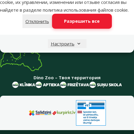
cookie, их управлении, изменении или отзыве согласия вы
Меню в футере
Интернет-магазин
найдете в разделе
политика использования файлов cookie
.
Разрешить все
Отклонить
Информация о компании
Настроить
Dino Zoo – Твоя территория