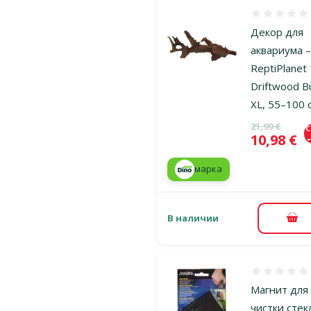
Оценка 0%
Декор для
аквариума 
ReptiPlanet
Driftwood B
XL, 55–100 
Исходная ц
21,99 €
Цена
10,98 €
марка
В наличии
В к
Оценка 0%
Магнит для
чистки стек