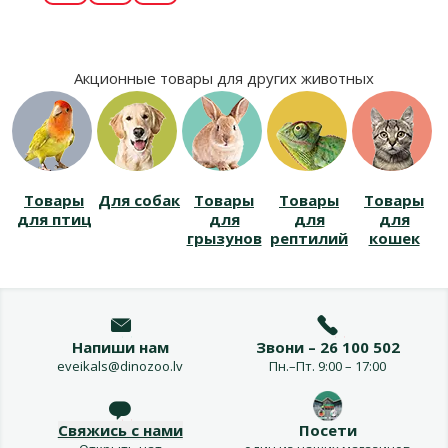
Акционные товары для других животных
Товары
Для собак
Товары
Товары
Товары
для птиц
для
для
для
грызунов
рептилий
кошек
Напиши нам
Звони – 26 100 502
eveikals@dinozoo.lv
Пн.–Пт. 9:00 – 17:00
Свяжись с нами
Посети