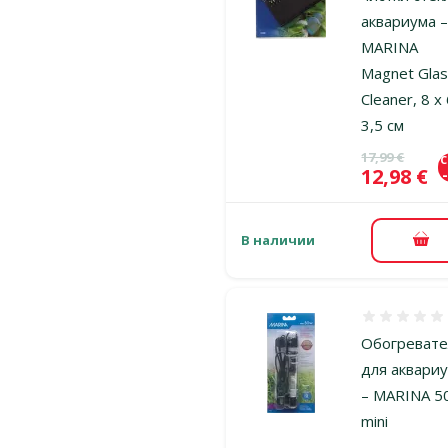
аквариума 
MARINA
Magnet Gla
Cleaner, 8 x 
3,5 см
Исходная ц
17,99 €
Цена
12,98 €
В наличии
В к
Оценка 0%
Обогреват
для аквари
– MARINA 5
mini