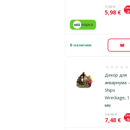
Исходная ц
7,99 €
Ск
Цена
5,98 €
-
марка
В наличии
В к
Оценка 0%
Декор для
аквариума 
Ships
Wreckage, 
мм
Исходная ц
14,99 €
Ск
Цена
7,48 €
-