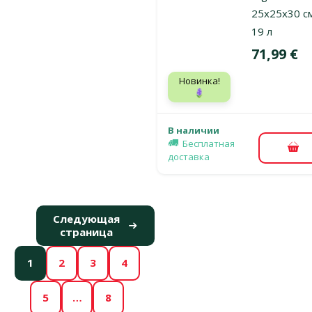
25x25x30 с
19 л
Цена
71,99 €
Новинка!
🪻
В наличии
Бесплатная
В к
доставка
Следующая
страница
1
2
3
4
5
…
8