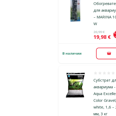
Обогреват
для аквари
– MARINA 1
W
Исходная ц
26,99 €
Цена
19,98 €
В наличии
В к
Оценка 0%
Субстрат д
аквариума -
Aqua Excelle
Color Gravel
white, 1,6 – 
мм, 3 кг