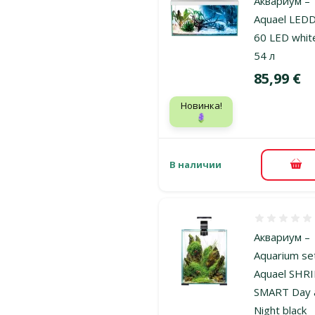
Аквариум –
Aquael LED
60 LED whit
54 л
Цена
85,99 €
Новинка!
🪻
В наличии
В к
Оценка 0%
Аквариум –
Aquarium se
Aquael SHR
SMART Day 
Night black