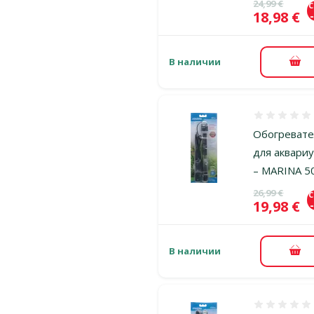
Исходная ц
24,99 €
Цена
18,98 €
В наличии
В к
Оценка 0%
Обогреват
для аквари
– MARINA 5
Исходная ц
26,99 €
Цена
19,98 €
В наличии
В к
Оценка 0%