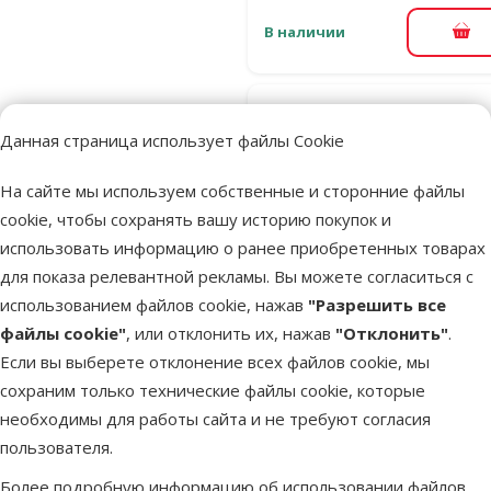
В наличии
В к
Оценка 0%
Данная страница использует файлы Cookie
Декор для
аквариума 
На сайте мы используем собственные и сторонние файлы
Winched Pai
cookie, чтобы сохранять вашу историю покупок и
on Rocks
использовать информацию о ранее приобретенных товарах
Исходная ц
14,99 €
Ск
для показа релевантной рекламы. Вы можете согласиться с
Цена
7,48 €
-
использованием файлов cookie, нажав
"Разрешить все
файлы cookie"
, или отклонить их, нажав
"Отклонить"
.
В наличии
Если вы выберете отклонение всех файлов cookie, мы
В к
сохраним только технические файлы cookie, которые
необходимы для работы сайта и не требуют согласия
Оценка 0%
пользователя.
Крышка дл
Более подробную информацию об использовании файлов