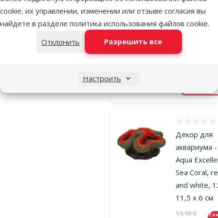
аквариума 
cookie, их управлении, изменении или отзыве согласия вы
Avesa Bowl,
найдете в разделе
политика использования файлов cookie
.
250 мм
Разрешить все
Отклонить
Исходная ц
39,99 €
Цена
19,98 €
Настроить
В наличии
В к
Оценка 0%
Декор для
аквариума -
Aqua Excelle
Sea Coral, r
and white, 1
11,5 x 6 см
Исходная ц
14,99 €
Ск