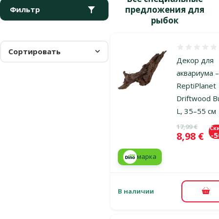
предложения для
Фильтр
рыбок
Оценка 0%
Сортировать
Декор для
аквариума 
ReptiPlanet
Driftwood B
L, 35–55 см
Исходная ц
17,99 €
Ск
Цена
8,98 €
-
марка
В наличии
В к