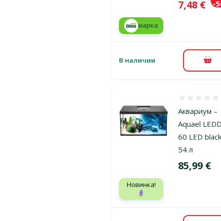
Цена
7,48 €
-
марка
В наличии
В к
Оценка 0%
Аквариум –
Aquael LED
60 LED black
54 л
Цена
85,99 €
Новинка!
🪻