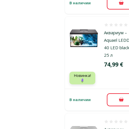
В наличии
В к
Оценка 0%
Аквариум –
Aquael LED
40 LED black
25 л
Цена
74,99 €
Новинка!
🪻
В наличии
В к
Оценка 0%