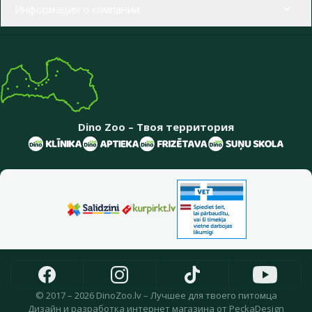
Информация о компании
Dino Zoo – Твоя территория
© 2017 – 2026 DinoZoo.lv – Лучшее для твоего питомца
Дизайн
и
разработка интернет магазина
от
PeckaDesign