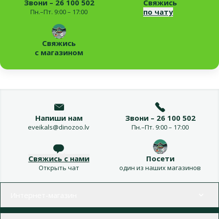
Звони – 26 100 502
Свяжись
по чату
Пн.–Пт. 9:00 – 17:00
Свяжись
с магазином
Напиши нам
Звони – 26 100 502
eveikals@dinozoo.lv
Пн.–Пт. 9:00 – 17:00
Свяжись с нами
Посети
Открыть чат
один из наших магазинов
Меню в футере
Интернет-магазин