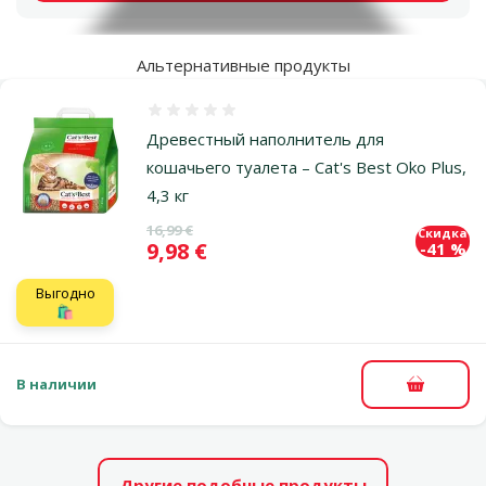
Альтернативные продукты
Оценка 0%
Древестный наполнитель для
кошачьего туалета – Cat's Best Oko Plus,
4,3 кг
Исходная цена
16,99 €
Скидка
Цена
9,98 €
-41 %
Выгодно
🛍️
В наличии
В корзи
Другие подобные продукты