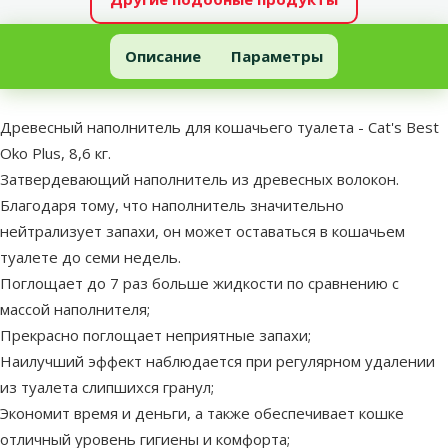
Древесный наполнитель для кошачьего туалета - Cat's Best Oko 
Описание
Параметры
В начало страницы
superzoo.product.detail.content
Древесный наполнитель для кошачьего туалета - Cat's Best
Oko Plus, 8,6 кг.
Затвердевающий наполнитель из древесных волокон.
Благодаря тому, что наполнитель значительно
нейтрализует запахи, он может оставаться в кошачьем
туалете до семи недель.
Поглощает до 7 раз больше жидкости по сравнению с
массой наполнителя;
Прекрасно поглощает неприятные запахи;
Наилучший эффект наблюдается при регулярном удалении
из туалета слипшихся гранул;
Экономит время и деньги, а также обеспечивает кошке
отличный уровень гигиены и комфорта;