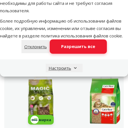
необходимы для работы сайта и не требуют согласия
Объем
20 l
пользователя.
Материал
Фибролит
Вид наполнителя
Цементирующий
Более подробную информацию об использовании файлов
Аромат
Без запаха
cookie, их управлении, изменении или отзыве согласия вы
Бренд
Cat´s Best
найдете в разделе
политика использования файлов cookie
.
Номер в каталоге
72524
Разрешить все
Отклонить
EAN
4002973186695
Лучшее для твоего питомца
Настроить
Dino Zoo рекомендует
марка