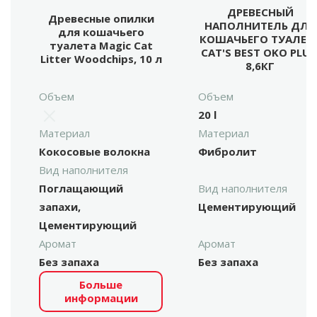
ДРЕВЕСНЫЙ
Древесные опилки
НАПОЛНИТЕЛЬ ДЛЯ
для кошачьего
КОШАЧЬЕГО ТУАЛЕТ
туалета Magic Cat
CAT'S BEST OKO PLUS
Litter Woodchips, 10 л
8,6КГ
Объем
Объем
20 l
Материал
Материал
Кокосовые волокна
Фибролит
Вид наполнителя
Поглащающий
Вид наполнителя
запахи,
Цементирующий
Цементирующий
Аромат
Аромат
Без запаха
Без запаха
Больше
информации