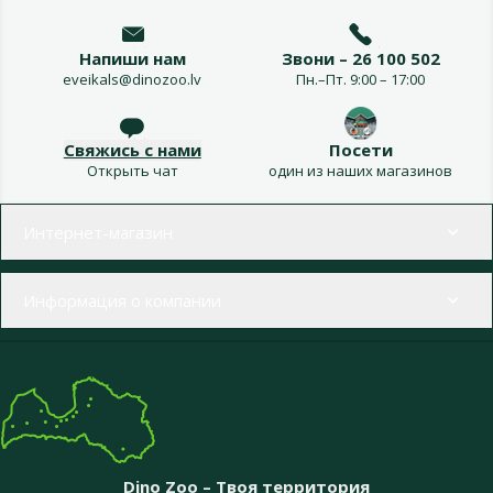
Напиши нам
Звони – 26 100 502
eveikals@dinozoo.lv
Пн.–Пт. 9:00 – 17:00
Свяжись с нами
Посети
Открыть чат
один из наших магазинов
Меню в футере
Интернет-магазин
Информация о компании
Dino Zoo – Твоя территория