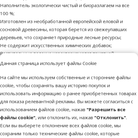
Наполнитель экологически чистый и биоразлагаем на все
100 %;
Изготовлен из необработанной европейской еловой и
сосновой древесины, которая берется из свежеупавших
деревьев, что сохраняет природные лесные ресурсы;
Не содержит искусственных химических добавок;
Растительные волокна характеризуются приятной
мягкостью и отсутствием пыли, что обеспечивает комфорт
Данная страница использует файлы Cookie
для кошачьих лап и чувствительных органов дыхания;
На сайте мы используем собственные и сторонние файлы
Наполнитель можно выбрасывать в городскую канализацию.
cookie, чтобы сохранять вашу историю покупок и
Применение: В чистый кошачий туалет насыпьте
использовать информацию о ранее приобретенных товарах
наполнитель слоем около 3 см. Регулярно удаляйте твердые
для показа релевантной рекламы. Вы можете согласиться с
отходы и комки, а при необходимости меняйте наполнитель
использованием файлов cookie, нажав
"Разрешить все
полностью. Следите за тем, чтобы кошачий туалет всегда
файлы cookie"
, или отклонить их, нажав
"Отклонить"
.
был заполнен свежим слоем гигиенического наполнителя.
Если вы выберете отклонение всех файлов cookie, мы
сохраним только технические файлы cookie, которые
Параметры