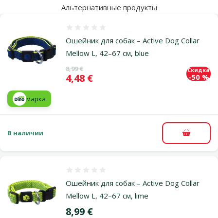
Альтернативные продукты
Оценка 0%
Ошейник для собак – Active Dog Collar
Mellow L, 42–67 см, blue
Исходная цена
8,99 €
Скидка
Цена
4,48 €
-50 %
марка
В наличии
В корзи
Оценка 0%
Ошейник для собак – Active Dog Collar
Mellow L, 42–67 см, lime
Цена
8,99 €