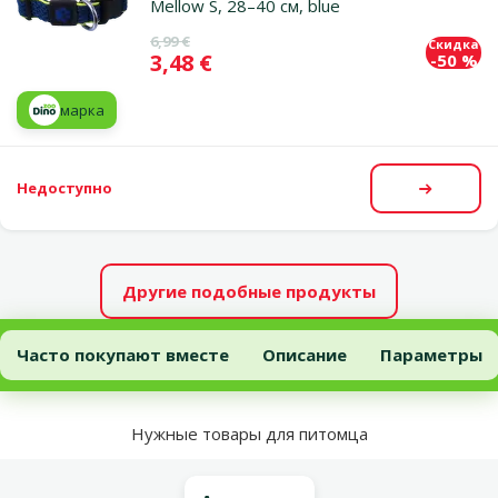
Mellow S, 28–40 см, blue
Исходная цена
6,99 €
Скидка
Цена
3,48 €
-50 %
марка
Недоступно
Посмот
Другие подобные продукты
Ошейник для собак – Active Dog Collar Mellow M, 35–51 см, grey
Часто покупают вместе
Описание
Параметры
В начало страницы
Нужные товары для питомца