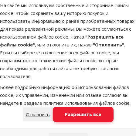
grey
На сайте мы используем собственные и сторонние файлы
Удобный и прочный ошейник для собак.
cookie, чтобы сохранять вашу историю покупок и
По всей длине ошейника с обеих сторон вшиты
использовать информацию о ранее приобретенных товарах
светоотражающие элементы, обеспечивающие
для показа релевантной рекламы. Вы можете согласиться с
безопасность при передвижении в темное время суток.
использованием файлов cookie, нажав
"Разрешить все
Предназначен для собак средних пород.
файлы cookie"
, или отклонить их, нажав
"Отклонить"
.
У ошейника регулируемая длина. Обхват шеи собаки должен
Если вы выберете отклонение всех файлов cookie, мы
составлять от 35 до 51 см.
сохраним только технические файлы cookie, которые
Размер – M:
необходимы для работы сайта и не требуют согласия
Длина: 35–51 см.
пользователя.
Ширина: 2,5 см.
Цвет – серый.
Более подробную информацию об использовании файлов
cookie, их управлении, изменении или отзыве согласия вы
найдете в разделе
политика использования файлов cookie
.
Параметры
Размер собаки
Маленькая, Средняя
Разрешить все
Отклонить
Материал
Полиэстер
Цвет
Темно-серый
Тип ошейника
Классический, Светоотражающий