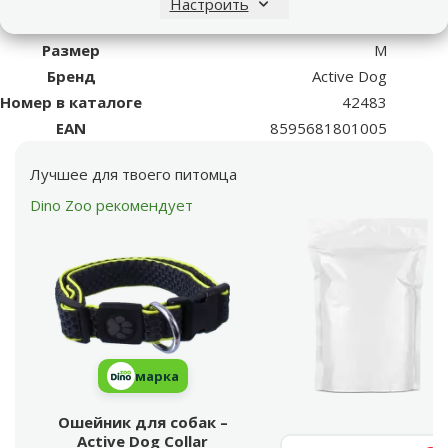
Настроить
Длина
51 cm
Размер
M
Бренд
Active Dog
Номер в каталоге
42483
EAN
8595681801005
Лучшее для твоего питомца
Dino Zoo рекомендует
марка
Ошейник для собак –
Active Dog Collar
Поиск продукта