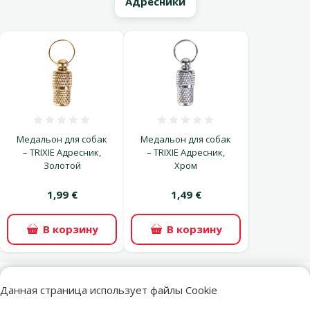
Адресники
Оценка 0%
Оценка 0%
Медальон для собак
Медальон для собак
– TRIXIE Адресник,
– TRIXIE Адресник,
Золотой
Хром
1,99 €
1,49 €
В корзину
В корзину
Данная страница использует файлы Cookie
superzoo.product.detail.content
Ошейник для собак – Active Dog Collar Mellow M, 35–51 см,