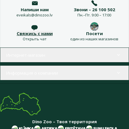
Напиши нам
Звони – 26 100 502
eveikals@dinozoo.lv
Пн.–Пт. 9:00 – 17:00
Свяжись с нами
Посети
Открыть чат
один из наших магазинов
Меню в футере
Интернет-магазин
Информация о компании
Dino Zoo – Твоя территория