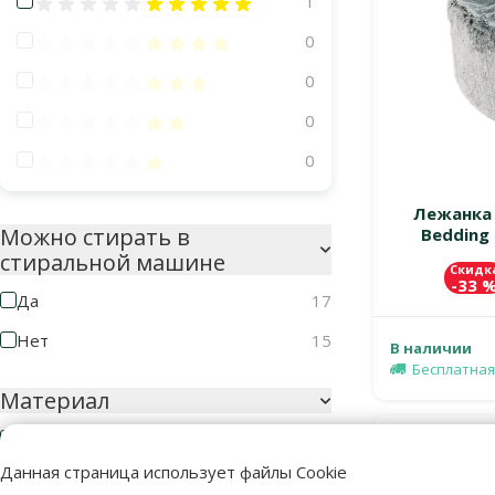
Оценка 100%
1
Оценка 80%
0
Оценка 60%
0
Оценка 40%
0
Оценка 20%
0
Лежанка 
Можно стирать в
Bedding 
стиральной машине
Скидк
-33 
Да
17
Нет
15
В наличии
Бесплатная
Материал
Дерево
2
Данная страница использует файлы Cookie
Металл
1