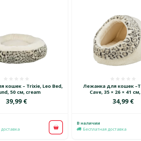
Оценка 0%
Оценка
 кошек – Trixie, Leo Bed,
Лежанка для кошек –TR
und, 50 см, cream
Cave, 35 × 26 × 41 см
Цена
Цена
39,99 €
34,99 €
В наличии
 доставка
Бесплатная доставка
В корзину