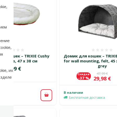
kie,
нием
нение
ookie,
Оценка 0%
Оценка
ия
ля кошек – TRIXIE Cushy
Домик для кошек – TRIXIE
for Cats, 47 x 38 см
for wall mounting, felt, 45 
grey
Цена
9,99 €
kie, их
Исходная 
47,99 €
Скидка
азделе
Цена
29,98 €
-37 %
В наличии
В корзину
Бесплатная доставка