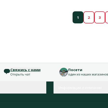
1
2
3
Свяжись с нами
Посети
Открыть чат
один из наших магазино
Информация о компании