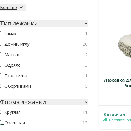
Больше
Тип лежанки
Гамак
1
Домик, иглу
20
Матрас
2
Одеяло
3
Подстилка
1
Лежанка для
Ro
С бортиками
5
Форма лежанки
Круглая
11
В наличии
Бесплатная
Овальная
13