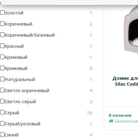
Зеленый
1
Золотой
1
Коричневый
2
Коричневый/Бежевый
1
Красный
1
Кремовый
1
Кремовый
6
Домик для
Натуральный
1
Silas Cudd
Светло-коричневый
4
Светло-серый
2
Серый
16
В наличии
Бесплатная
Серый/розовый
1
Синий
4