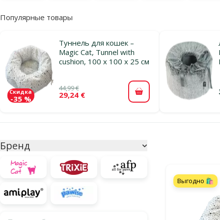
Популярные товары
Туннель для кошек –
Magic Cat, Tunnel with
cushion, 100 x 100 x 25 см
44,99 €
Скидка
29,24 €
В корзину
-35 %
Параметрический фильтр
Выбранные фи
Бренд
Продукты в ка
Выгодно 🛍️
Поиск по бренду