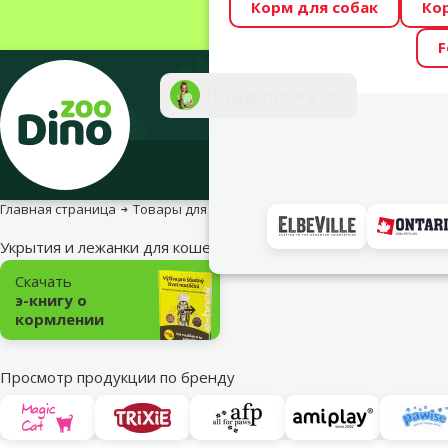
Корм для собак
Ко
Весь месяц Dino
F
Фотоконкурс “GA
Поддержка
Инте
Главная страница
Товары для кошек
Укрытия и лежанки
Укрыт
Укрытия и лежанки для кошек
Подкатегория
Скачать
э-книгу о
кормлении
Просмотр продукции по бренду