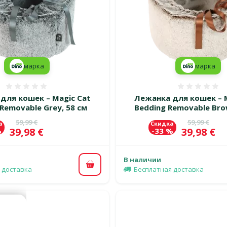
марка
марка
Оценка 0%
Оценка
для кошек – Magic Cat
Лежанка для кошек – M
Removable Grey, 58 см
Bedding Removable Bro
Исходная цена
Исходная 
59,99 €
59,99 €
а
Скидка
Цена
Цена
39,98 €
39,98 €
%
-33 %
В наличии
В корзину
 доставка
Бесплатная доставка