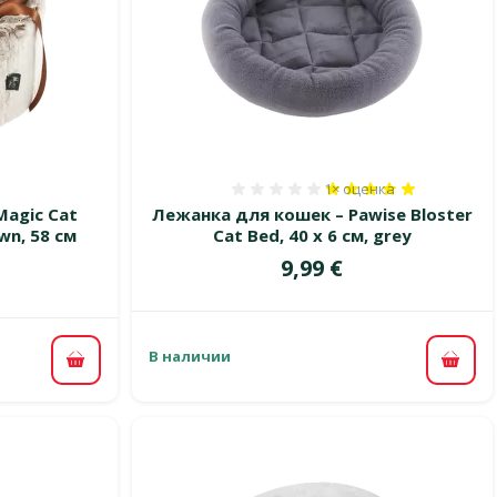
1×
оценка
 0%
Оценка 100%, количест
agic Cat
Лежанка для кошек – Pawise Bloster
wn, 58 см
Cat Bed, 40 x 6 см, grey
Цена
9,99 €
цена
В наличии
В ко
В корзину