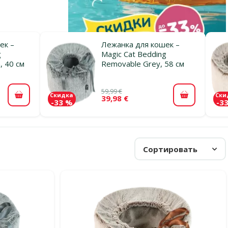
ек –
Лежанка для кошек –
g
Magic Cat Bedding
, 40 см
Removable Grey, 58 см
59,99 €
Скидка
Ски
39,98 €
В корзину
В корзину
-33 %
-3
Сортировать