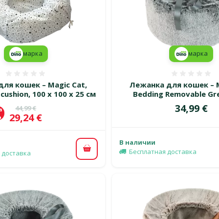
марка
марка
Оценка 0%
Оценка
для кошек – Magic Cat,
Лежанка для кошек – M
cushion, 100 x 100 x 25 см
Bedding Removable Gre
Цена
34,99 €
Исходная цена
44,99 €
а
Цена
29,24 €
%
В наличии
Бесплатная доставка
В корзину
 доставка