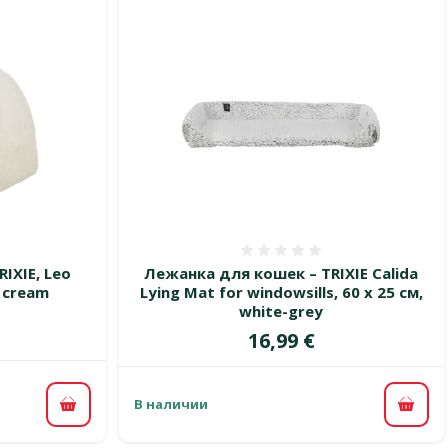
 0%
Оценка 0%
IXIE, Leo
Лежанка для кошек – TRIXIE Calida
, cream
Lying Mat for windowsills, 60 x 25 см,
white-grey
Цена
16,99 €
В наличии
В корзину
В ко