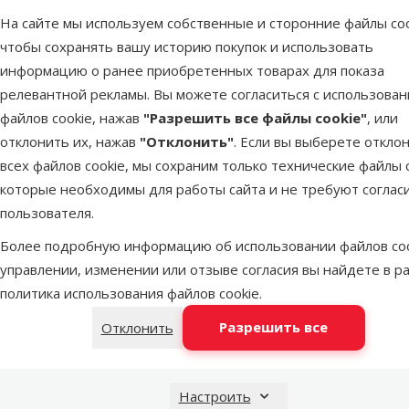
Нейлон
2
На сайте мы используем собственные и сторонние файлы coo
чтобы сохранять вашу историю покупок и использовать
Плюш
22
информацию о ранее приобретенных товарах для показа
Полиэстер
33
релевантной рекламы. Вы можете согласиться с использова
файлов cookie, нажав
"Разрешить все файлы cookie"
, или
Текстиль
1
отклонить их, нажав
"Отклонить"
. Если вы выберете откло
Фетр
3
всех файлов cookie, мы сохраним только технические файлы c
Флис
1
которые необходимы для работы сайта и не требуют соглас
Лежанка д
Bed 
пользователя.
Цвет
Более подробную информацию об использовании файлов coo
Фильтровать по: цвет
управлении, изменении или отзыве согласия вы найдете в р
политика использования файлов cookie
.
Бежевый
3
В наличии
Разрешить все
Отклонить
Белый
2
Желтый
1
Настроить