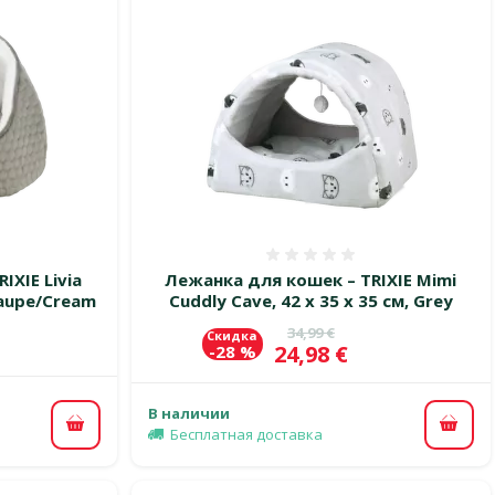
 0%
Оценка 0%
IXIE Livia
Лежанка для кошек – TRIXIE Mimi
Taupe/Cream
Cuddly Cave, 42 x 35 x 35 см, Grey
Исходная цена
34,99 €
Скидка
Цена
24,98 €
-28 %
В наличии
В корзину
В ко
Бесплатная доставка