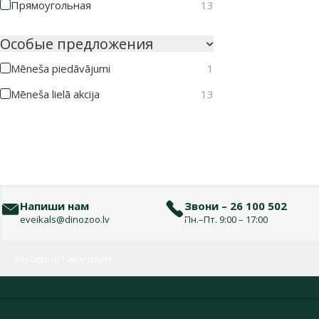
Прямоугольная
13
Особые предложения
Mēneša piedāvājumi
1
Mēneša lielā akcija
13
Напиши нам
Звони – 26 100 502
eveikals@dinozoo.lv
Пн.–Пт. 9:00 – 17:00
Меню в футере
Интернет-магазин