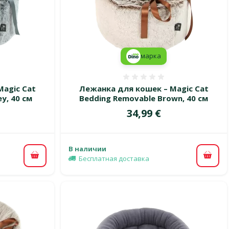
марка
 0%
Оценка 0%
agic Cat
Лежанка для кошек – Magic Cat
y, 40 см
Bedding Removable Brown, 40 см
Цена
34,99 €
В наличии
Бесплатная доставка
В корзину
В ко