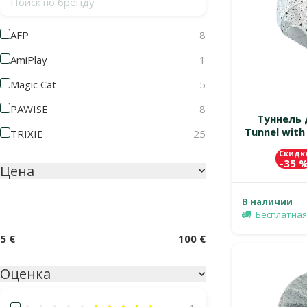
AFP
8
AmiPlay
1
Magic Cat
5
PAWISE
8
Туннель 
Tunnel with 
TRIXIE
25
Скидк
-35 
Цена
В наличии
Бесплатная
5 €
100 €
Оценка