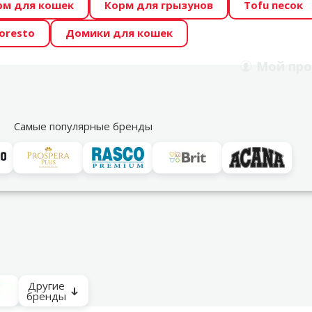
рм для кошек
Корм для грызунов
Tofu песок
 Zoo предлагает отличные цены на ТОП-овые корма! 🍖
oresto
Домики для кошек
DA ŪSAIŅI”! Возможно Твой питомец станет звездой 20
Мой
про
Поиск
рнет-магазин
Акции
Магазины
Услуги
Со
39
Самые популярные бренды
ия и лежанки
Другие
бренды