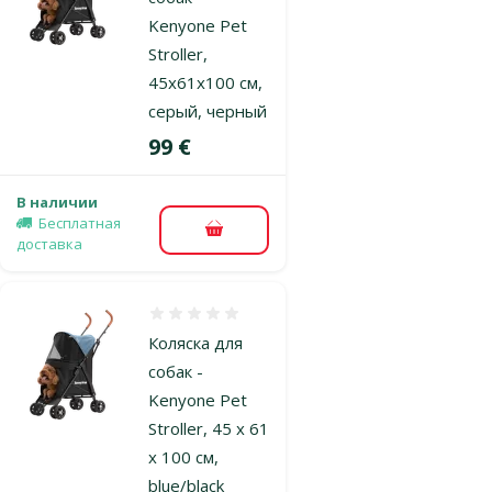
Kenyone Pet
Stroller,
45x61x100 см,
серый, черный
Цена
99 €
В наличии
Бесплатная
В корзину
доставка
Оценка 0%
Коляска для
собак -
Kenyone Pet
Stroller, 45 x 61
x 100 см,
blue/black