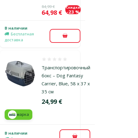
Исходная цена
84,99 €
Скидка
Цена
64,98 €
-23 %
В наличии
Бесплатная
В корзину
доставка
Оценка 0%
Транспортировочный
бокс – Dog Fantasy
Carrier, Blue, 58 x 37 x
35 см
Цена
24,99 €
марка
В наличии