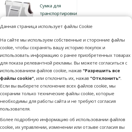
Сумка для
транспортировки
животных –
Данная страница использует файлы Cookie
AmiPlay Pet
Carrier Bag
На сайте мы используем собственные и сторонние файлы
Morgan (L),
cookie, чтобы сохранять вашу историю покупок и
White, 42 x 26 x
использовать информацию о ранее приобретенных товарах
30 см
для показа релевантной рекламы. Вы можете согласиться с
Исходная цена
59,99 €
Скидка
использованием файлов cookie, нажав
"Разрешить все
Цена
44,98 €
-25 %
файлы cookie"
, или отклонить их, нажав
"Отклонить"
.
Если вы выберете отклонение всех файлов cookie, мы
В наличии
сохраним только технические файлы cookie, которые
Бесплатная
В корзину
доставка
необходимы для работы сайта и не требуют согласия
пользователя.
Более подробную информацию об использовании файлов
Оценка 0%
Сумка для
cookie, их управлении, изменении или отзыве согласия вы