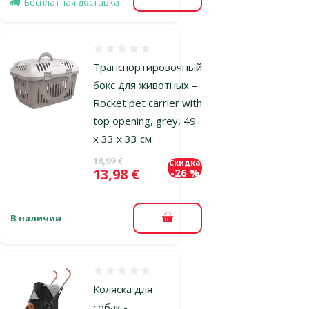
В корзину
Бесплатная доставка
Оценка 0%
Транспортировочный
бокс для животных –
Rocket pet carrier with
top opening, grey, 49
x 33 x 33 см
Исходная цена
18,99 €
Скидка
Цена
13,98 €
-26 %
В наличии
В корзину
Оценка 0%
Коляска для
собак -