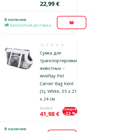
Цена
22,99 €
В наличии
В корзину
Бесплатная доставка
Оценка 0%
Сумка для
транспортировки
животных –
AmiPlay Pet
Carrier Bag Kent
(S), White, 35 x 21
x 24 см
Исходная цена
54,99 €
Скидка
Цена
41,98 €
-23 %
В наличии