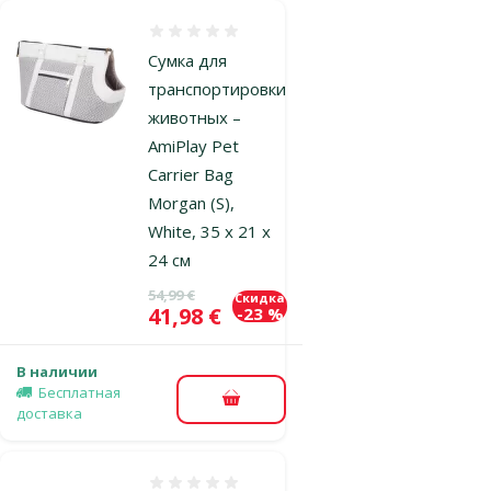
Оценка 0%
Сумка для
транспортировки
животных –
AmiPlay Pet
Carrier Bag
Morgan (S),
White, 35 x 21 x
24 см
Исходная цена
54,99 €
Скидка
Цена
41,98 €
-23 %
В наличии
Бесплатная
В корзину
доставка
Оценка 0%