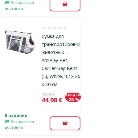
Бесплатная
В корзину
доставка
Оценка 0%
Сумка для
транспортировки
животных –
AmiPlay Pet
Carrier Bag Kent
(L), White, 42 x 26
x 30 см
Исходная цена
59,99 €
Скидка
Цена
44,98 €
-25 %
В наличии
Бесплатная
В корзину
доставка