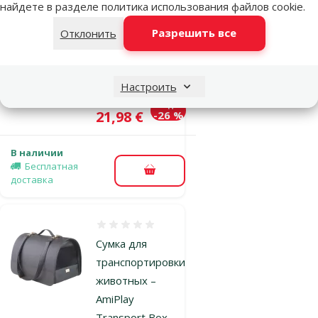
транспортировки
найдете в разделе
политика использования файлов cookie
.
– AmiPlay Pet
Разрешить все
Отклонить
Carrier Bag Basic
(L), Red, 42 x 26 x
30 см
Настроить
Исходная цена
29,99 €
Скидка
Цена
21,98 €
-26 %
В наличии
Бесплатная
В корзину
доставка
Оценка 0%
Сумка для
транспортировки
животных –
AmiPlay
Transport Box