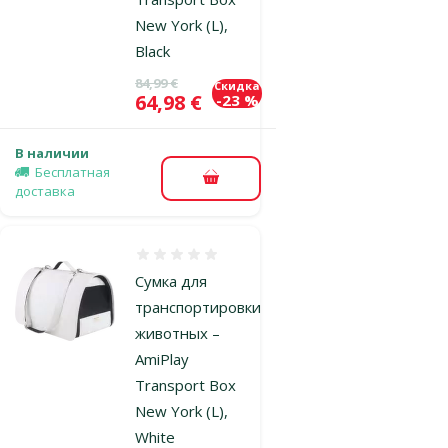
New York (L),
Black
Исходная цена
84,99 €
Скидка
Цена
64,98 €
-23 %
В наличии
Бесплатная
В корзину
доставка
Оценка 0%
Сумка для
транспортировки
животных –
AmiPlay
Transport Box
New York (L),
White