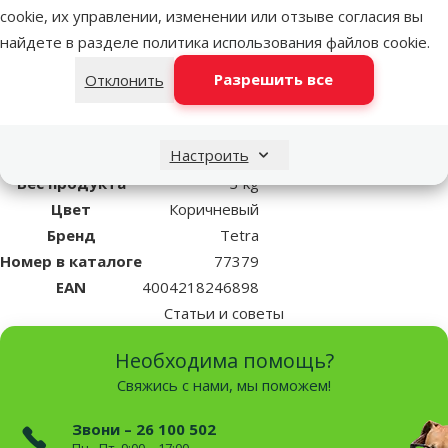
cookie, их управлении, изменении или отзыве согласия вы
Обеспечивает на 50 % больше водопроницаемости,
найдете в разделе
политика использования файлов cookie
.
способствует лучшей циркуляции воды, таким образом
лучше обеспечивая растения питательными веществами;
Разрешить все
Отклонить
Естественный, привлекательный внешний вид.
Настроить
Параметры
Вес продукта
3 kg
Цвет
Коричневый
Бренд
Tetra
Номер в каталоге
77379
EAN
4004218246898
Статьи и советы
Необходима помощь?
Свяжись с нами, мы поможем!
Звони – 26 100 502
Пн.–Пт. 9:00 – 17:00