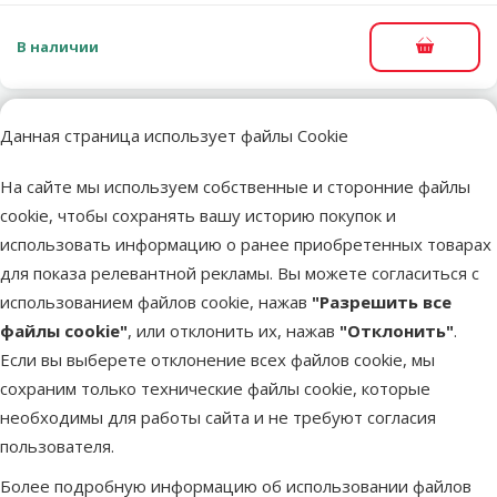
В наличии
В корзи
Данная страница использует файлы Cookie
Другие подобные продукты
На сайте мы используем собственные и сторонние файлы
Грунт для аквариума – TETRA Active Substrate, 3 кг
Описание
Параметры
cookie, чтобы сохранять вашу историю покупок и
В начало страницы
использовать информацию о ранее приобретенных товарах
для показа релевантной рекламы. Вы можете согласиться с
superzoo.product.detail.content
Грунт для аквариума – TETRA Active Substrate, 3 кг.
использованием файлов cookie, нажав
"Разрешить все
Натуральный субстрат, который обеспечивает
файлы cookie"
, или отклонить их, нажав
"Отклонить"
.
благоприятную среду для растений и способствует их
Если вы выберете отклонение всех файлов cookie, мы
здоровому росту.
сохраним только технические файлы cookie, которые
Он способствует быстрому формированию корней;
необходимы для работы сайта и не требуют согласия
Большая площадь поверхности и пористая структура
пользователя.
водонейтральных глиняных гранул имеют ряд преимуществ
Более подробную информацию об использовании файлов
по сравнению с традиционным грунтом;