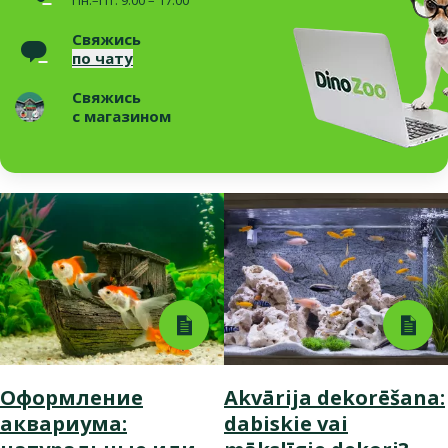
Свяжись
по чату
Свяжись
с магазином
Оформление
Akvārija dekorēšana:
аквариума:
dabiskie vai