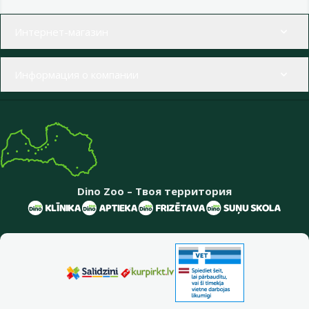
Меню в футере
Интернет-магазин
Информация о компании
Dino Zoo – Твоя территория