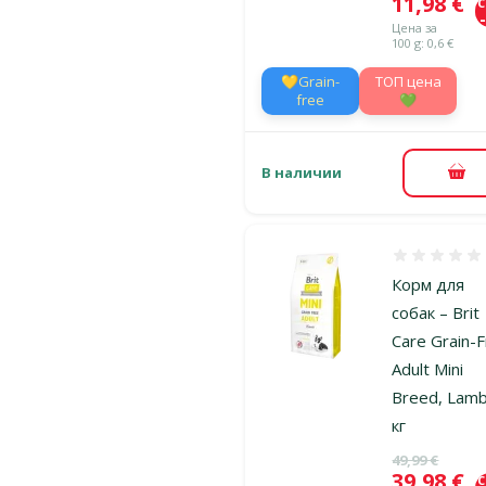
Цена
11,98 €
Цена за
100 g: 0,6 €
💛Grain-
TOП цена
free
💚
В наличии
В к
Оценка 0%
Корм для
собак – Brit
Care Grain-
Adult Mini
Breed, Lamb
кг
Исходная ц
49,99 €
Цена
39,98 €