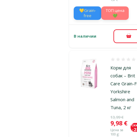
💛Grain-
TOП цена
free
💚
В наличии
В к
Оценка 0%
Корм для
собак – Brit
Care Grain-
Yorkshire
Salmon and
Tuna, 2 кг
Исходная ц
13,99 €
Цена
9,98 €
Ск
-
Цена за
100 g: