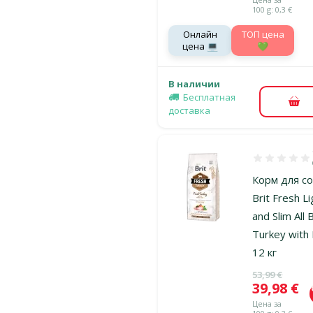
100 g: 0,3 €
Онлайн
TOП цена
цена 💻
💚
В наличии
Бесплатная
В к
доставка
Оценка 100%
Корм для со
Brit Fresh Li
and Slim All 
Turkey with
12 кг
Исходная ц
53,99 €
Цена
39,98 €
Цена за