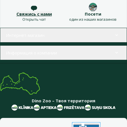
Свяжись с нами
Посети
Открыть чат
один из наших магазинов
Меню в футере
Интернет-магазин
Информация о компании
Dino Zoo – Твоя территория