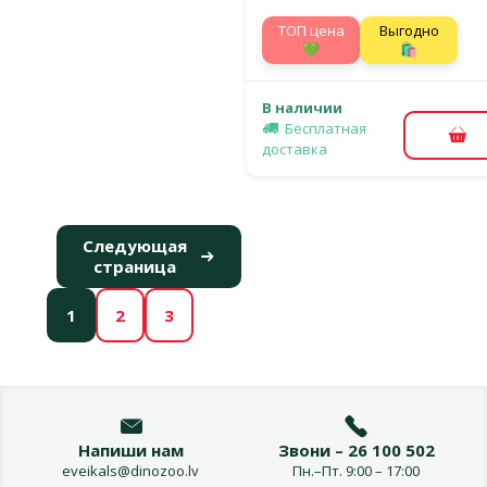
TOП цена
Выгодно
💚
🛍️
В наличии
Бесплатная
В к
доставка
Следующая
страница
1
2
3
Напиши нам
Звони – 26 100 502
eveikals@dinozoo.lv
Пн.–Пт. 9:00 – 17:00