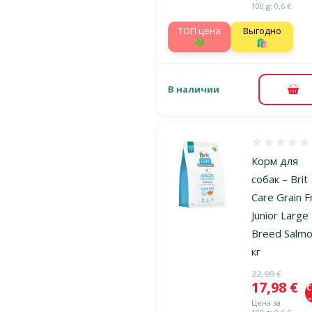
100 g: 0,6 €
TOП цена
Выгодно
💚
🛍️
В наличии
В к
Оценка 0%
Корм для
собак – Brit
Care Grain F
Junior Large
Breed Salmo
кг
Исходная ц
22,99 €
Цена
17,98 €
Цена за