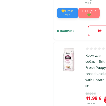
0,8 €
💛Grain-
TOП цена
free
💚
В наличии
В к
Оценка 0%
Корм для
собак – Brit
Fresh Puppy 
Breed Chick
with Potato
кг
Исходная ц
59,99 €
Цена
41,98 €
Цена за