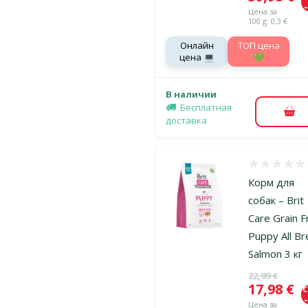
Цена за
100 g: 0,3 €
Онлайн
TOП цена
цена 💻
💚
В наличии
Бесплатная
В к
доставка
Оценка 0%
Корм для
собак – Brit
Care Grain F
Puppy All B
Salmon 3 кг
Исходная ц
22,99 €
Цена
17,98 €
Цена за