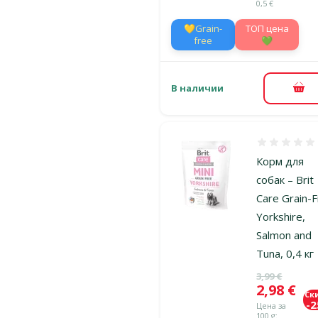
0,5 €
💛Grain-
TOП цена
free
💚
В наличии
В к
Оценка 0%
Корм для
собак – Brit
Care Grain-
Yorkshire,
Salmon and
Tuna, 0,4 кг
Исходная ц
3,99 €
Цена
2,98 €
Ск
-
Цена за
100 g: