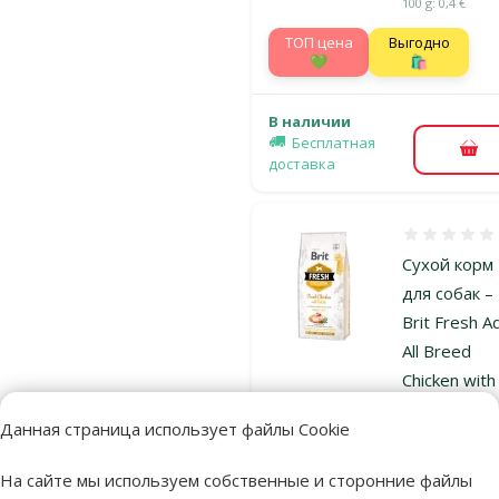
100 g: 0,4 €
TOП цена
Выгодно
💚
🛍️
В наличии
Бесплатная
В к
доставка
Оценка 0%
Сухой корм
для собак –
Brit Fresh A
All Breed
Chicken with
Potato 12 к
Данная страница использует файлы Cookie
Исходная ц
59,99 €
Цена
39,98 €
На сайте мы используем собственные и сторонние файлы
Цена за