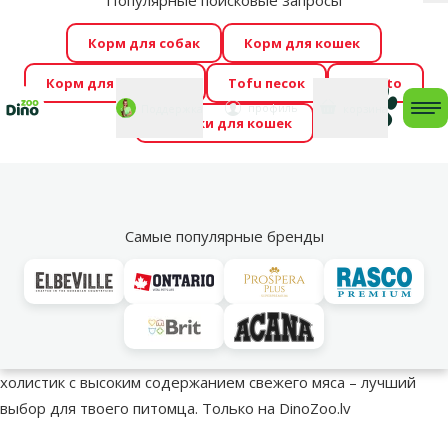
Популярные поисковые запросы
За
Весь месяц Dino Zoo предлагает отличные цены на
Корм для собак
Корм для кошек
ТОП-овые корма! 🍖
→
Ознакомиться!
Корм для грызунов
Tofu песок
Foresto
Фотоконкурс “GADA ŪSAIŅI”! Возможно Твой питомец
Мой
Моя
профиль
Поддержка
корзина
me
Домики для кошек
станет звездой 2027
→
Участвовать
По
🔥 Акции
Самые популярные бренды
Brit Care – беззерновой корм для собак
Выгодная цена на корм для собак Brit Care. Корм класса
холистик с высоким содержанием свежего мяса – лучший
выбор для твоего питомца. Только на DinoZoo.lv