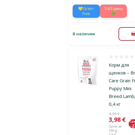
💛Grain-
TOП цена
free
💚
В наличии
Оценка 0%
Корм для
щенков – Br
Care Grain F
Puppy Mini
Breed Lamb
0,4 кг
Исходная ц
4,99 €
Цена
3,98 €
Ск
-
Цена за
100 g:
1,0 €