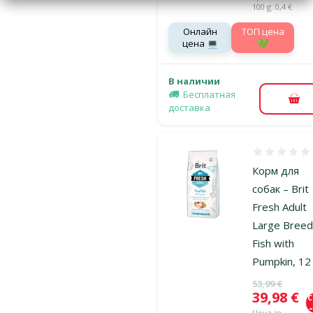
100 g: 0,4 €
Онлайн
TOП цена
цена 💻
💚
В наличии
Бесплатная
В к
доставка
Оценка 0%
Корм для
собак – Brit
Fresh Adult
Large Breed
Fish with
Pumpkin, 12
Исходная ц
53,99 €
Цена
39,98 €
Цена за