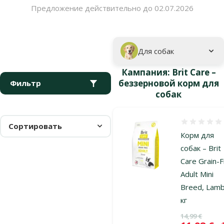
Предложение действительно до 02.07.2026
Параметрический фильтр
Выбранные фильтры
Кампания: "Brit Care – беззерновой корм для собак"
Подкатегория
Для собак
Кампания: Brit Care –
беззерновой корм для
Фильтр
собак
Оценка 0%
Сортировать
Корм для
собак – Brit
Care Grain-
Adult Mini
Breed, Lamb
кг
Исходная ц
14,99 €