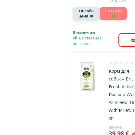
100 g: 0,3 €
Онлайн
TOП цена
цена 💻
💚
В наличии
Бесплатная
доставка
Оценка 0%
Корм для
собак – Brit
Fresh Active
Run and Wo
All Breed, D
with Millet, 
кг
Исходная ц
53,99 €
Цена
39,98 €