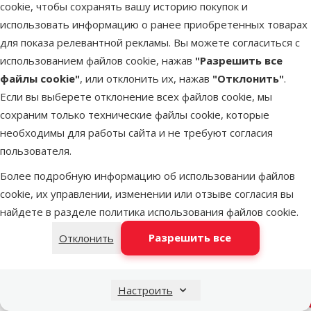
100 g: 0,3 €
cookie, чтобы сохранять вашу историю покупок и
использовать информацию о ранее приобретенных товарах
TOП цена
Выгодно
💚
🛍️
для показа релевантной рекламы. Вы можете согласиться с
использованием файлов cookie, нажав
"Разрешить все
файлы cookie"
, или отклонить их, нажав
"Отклонить"
.
В наличии
Бесплатная
Если вы выберете отклонение всех файлов cookie, мы
В к
доставка
сохраним только технические файлы cookie, которые
необходимы для работы сайта и не требуют согласия
пользователя.
Оценка 0%
Корм для
Более подробную информацию об использовании файлов
щенков – Br
cookie, их управлении, изменении или отзыве согласия вы
Fresh Pupp
найдете в разделе
политика использования файлов cookie
.
Large Breed
Разрешить все
Отклонить
Beef with
Pumpkin, 12
Исходная ц
56,99 €
Цена
Настроить
41,98 €
Цена за