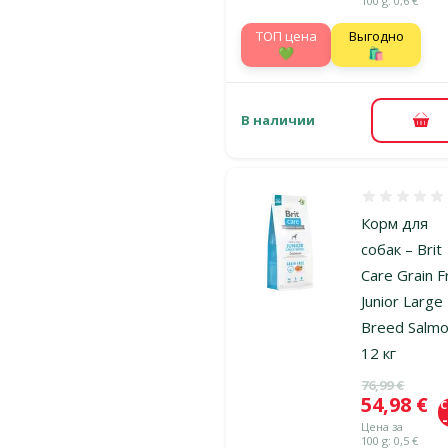
100 g: 0,6 €
TOП цена
Выгодно
💚
🛍️
В наличии
В к
Оценка 0%
Корм для
собак – Brit
Care Grain F
Junior Large
Breed Salm
12 кг
Исходная ц
76,99 €
Цена
54,98 €
Цена за
100 g: 0,5 €