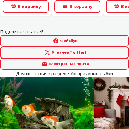
В корзину
В корзину
В к
Поделиться статьей
Фейсбук
X (ранее Twitter)
электронная почта
Другие статьи в разделе: Аквариумные рыбки