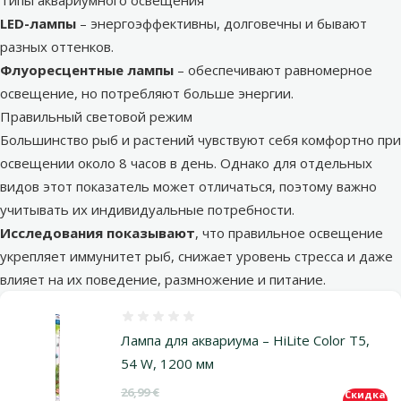
Типы аквариумного освещения
LED-лампы
– энергоэффективны, долговечны и бывают
разных оттенков.
Флуоресцентные лампы
– обеспечивают равномерное
освещение, но потребляют больше энергии.
Правильный световой режим
Большинство рыб и растений чувствуют себя комфортно при
освещении около 8 часов в день. Однако для отдельных
видов этот показатель может отличаться, поэтому важно
учитывать их индивидуальные потребности.
Исследования показывают
, что правильное освещение
укрепляет иммунитет рыб, снижает уровень стресса и даже
влияет на их поведение, размножение и питание.
Оценка 0%
Лампа для аквариума – HiLite Color T5,
54 W, 1200 мм
Исходная цена
26,99 €
Скидка