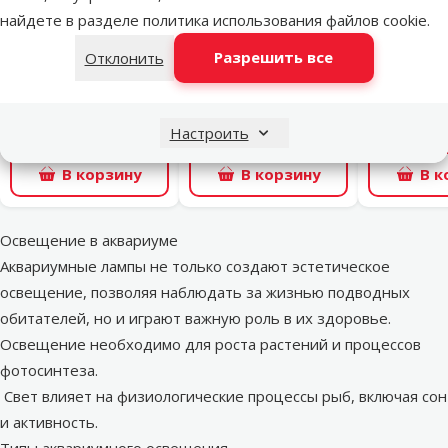
найдете в разделе
политика использования файлов cookie
.
Оценка 0%
Оценка 0%
Компрессор для
Компрессор для
Компрес
Разрешить все
Отклонить
аквариума – Tetra
аквариума – MARINA
аквариума
APS 300, White
200
1
32,99 €
19,99 €
14,
Настроить
В корзину
В корзину
В к
Освещение в аквариуме
Аквариумные лампы не только создают эстетическое
освещение, позволяя наблюдать за жизнью подводных
обитателей, но и играют важную роль в их здоровье.
Освещение необходимо для роста растений и процессов
фотосинтеза.
Свет влияет на физиологические процессы рыб, включая сон
и активность.