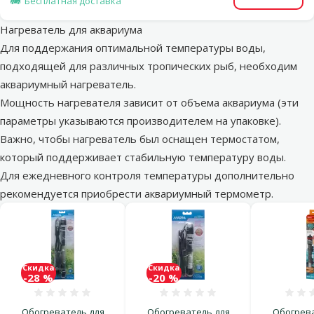
Бесплатная доставка
Нагреватель для аквариума
Для поддержания оптимальной температуры воды,
подходящей для различных тропических рыб, необходим
аквариумный нагреватель.
Мощность нагревателя зависит от объема аквариума (эти
параметры указываются производителем на упаковке).
Важно, чтобы нагреватель был оснащен термостатом,
который поддерживает стабильную температуру воды.
Для ежедневного контроля температуры дополнительно
рекомендуется приобрести аквариумный термометр.
Скидка
Скидка
-28 %
-20 %
Оценка 0%
Оценка 0%
Обогреватель для
Обогреватель для
Обогрева