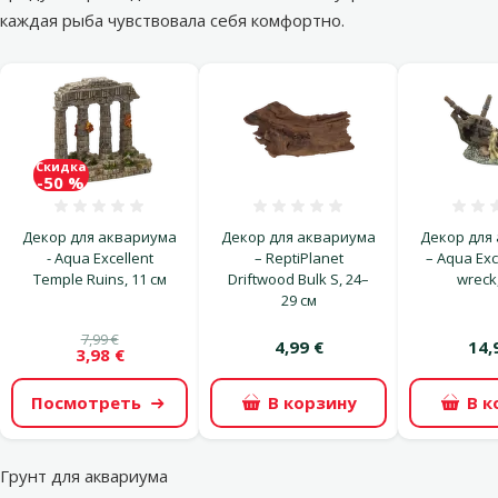
каждая рыба чувствовала себя комфортно.
Скидка
-50 %
Оценка 0%
Оценка 0%
Декор для аквариума
Декор для аквариума
Декор для
- Aqua Excellent
– ReptiPlanet
– Aqua Exc
Temple Ruins, 11 см
Driftwood Bulk S, 24–
wreck,
29 см
7,99 €
4,99 €
14,
3,98 €
Посмотреть
В корзину
В к
Грунт для аквариума