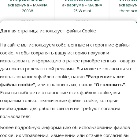
аквариума – MARINA
аквариума – MARINA
аквариум
200 W
25 W mini
thermocon
27,99 €
23,99 €
29,
19,98 €
18,98 €
Данная страница использует файлы Cookie
Посмотреть
Посмотреть
Посмот
На сайте мы используем собственные и сторонние файлы
cookie, чтобы сохранять вашу историю покупок и
Компрессор для аквариума
использовать информацию о ранее приобретенных товарах
Аквариумный компрессор обеспечивает подачу воздуха в
для показа релевантной рекламы. Вы можете согласиться с
воду.
использованием файлов cookie, нажав
"Разрешить все
Воздух содержит кислород, который необходим для
файлы cookie"
, или отклонить их, нажав
"Отклонить"
.
дыхания рыб и поддержания жизненно важных процессов в
Если вы выберете отклонение всех файлов cookie, мы
аквариуме.
сохраним только технические файлы cookie, которые
необходимы для работы сайта и не требуют согласия
пользователя.
Более подробную информацию об использовании файлов
cookie, их управлении, изменении или отзыве согласия вы