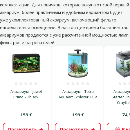
комплектации. Для новичков, которые покупают свой первый
аквариум, более практичным и удобным вариантом будет
уже укомплектованный аквариум, включающий фильтр,
нагреватель и освещение. В настоящее время большинство
аквариумов продаются с уже рассчитанной мощностью ламп,
фильтров и нагревателей.
Оценка 0%
Оценка 0%
Аквариум – Juwel
Аквариум – Tetra
Аквариум
Primo 70 black
AquaArt Explorer, 60 л
Starter Lin
Crayfis
159 €
199 €
74,
Посмотреть
Посмотреть
В к