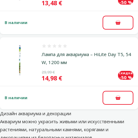
Цена
13,48 €
-50 %
В наличии
В корзи
Оценка 0%
Лампа для аквариума – HiLite Day T5, 54
W, 1200 мм
Исходная цена
29,99 €
Скидка
Цена
14,98 €
-50 %
В наличии
В корзи
Дизайн аквариума и декорации
Аквариум можно украсить живыми или искусственными
растениями, натуральными камнями, корягами и
декорациями из безопасных материалов.