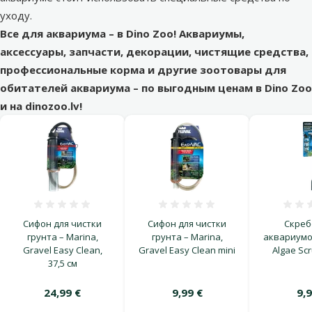
уходу.
Все для аквариума – в Dino Zoo! Аквариумы,
аксессуары, запчасти, декорации, чистящие средства,
профессиональные корма и другие зоотовары для
обитателей аквариума – по выгодным ценам в Dino Zoo
и на dinozoo.lv!
Оценка 0%
Оценка 0%
Сифон для чистки
Сифон для чистки
Скреб
грунта – Marina,
грунта – Marina,
аквариумо
Gravel Easy Clean,
Gravel Easy Clean mini
Algae Scr
37,5 см
24,99 €
9,99 €
9,9