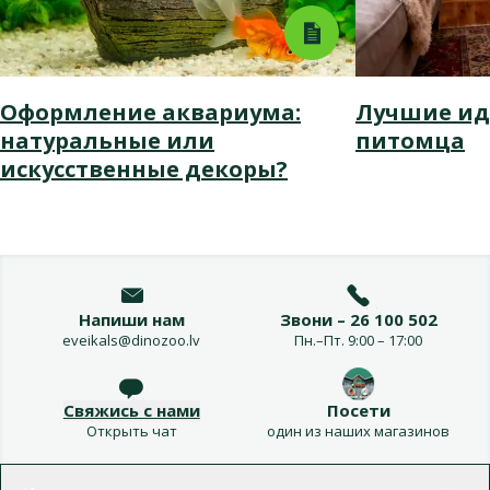
Оформление аквариума:
Лучшие ид
натуральные или
питомца
искусственные декоры?
Напиши нам
Звони – 26 100 502
eveikals@dinozoo.lv
Пн.–Пт. 9:00 – 17:00
Свяжись с нами
Посети
Открыть чат
один из наших магазинов
Меню в футере