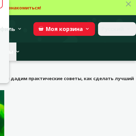
Зак
→
Ознакомиться!
27
→
Участвовать
superzoo.ch
филь
Русский
Моя
корзина
веты
ры?
мов и дадим практические советы, как сделать лучший