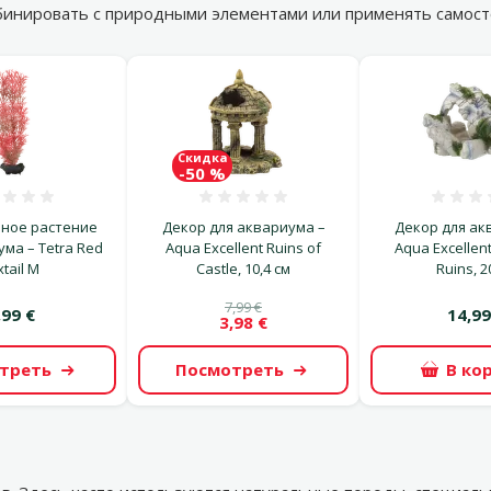
бинировать с природными элементами или применять самост
Скидка
-50 %
Оценка 0%
Оценка 0%
О
ное растение
Декор для аквариума –
Декор для ак
ма – Tetra Red
Aqua Excellent Ruins of
Aqua Excellen
xtail M
Castle, 10,4 см
Ruins, 2
7,99 €
,99 €
14,99
3,98 €
треть
Посмотреть
В ко