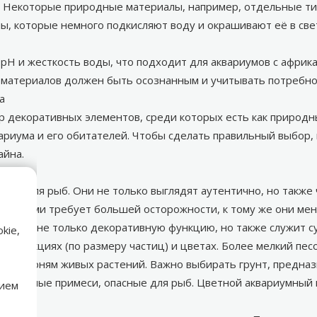
ы. Некоторые природные материалы, например, отдельные ти
ны, которые немного подкисляют воду и окрашивают её в св
pH и жесткость воды, что подходит для аквариумов с африк
 материалов должен быть осознанным и учитывать потребно
а
р декоративных элементов, среди которых есть как природны
ариума и его обитателей. Чтобы сделать правильный выбор, 
айна.
ду для рыб. Они не только выглядят аутентично, но также
корациями требует большей осторожности, к тому же они ме
олняет не только декоративную функцию, но также служит с
kie,
х фракциях (по размеру частиц) и цветах. Более мелкий песо
а к корням живых растений. Важно выбирать грунт, предназ
 вредные примеси, опасные для рыб. Цветной аквариумный г
нием