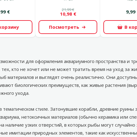
21,99 €
,99 €
9,99
10,98 €
 корзину
Посмотреть
В ко
зможности для оформления аквариумного пространства и т
 тех, кто не хочет или не может тратить время на уход за
ыб материалов и выглядят очень реалистично. Они доступны
ивают биологических преимуществ, как живые растения (выр
ожного ухода.
 тематическом стиле. Затонувшие корабли, древние руины 
квариума, нетоксичных материалов (обычно керамика или спе
а наличие узких отверстий, в которых рыбы могут случайно 
ые имитации природных элементов, такие как искусственные к