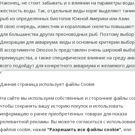
Наконец, не стоит забывать и о влиянии на параметры вод
жёсткость воды. Так, отдельные виды коряг выделяют тани
рыб из определённых биотопов Южной Америки или Азии.
В свою очередь, известняк и коралловые скелеты повышают 
для большинства других пресноводных рыб. Поэтому выбор
Декорации для аквариума: виды и основные критерии выбор
В ассортименте Dinozoo.lv представлен очень широкий выбо
преимущества, а также специфическое влияние на среду акв
всего подойдут для конкретного аквариума и желаемого диз
Натуральные декоры для аквариума
Природные элементы создают максимально естественную сре
Данная страница использует файлы Cookie
при этом следует учитывать, что уход за натуральными де
Песок и грунт:
основной элемент в аквариуме, который вып
На сайте мы используем собственные и сторонние файлы coo
бактерий.
Песок и гравий
для аквариума доступны в различны
чтобы сохранять вашу историю покупок и использовать
более крупный гравий обеспечивает лучшую подачу кислород
информацию о ранее приобретенных товарах для показа
обычный песок для сада или строительства может содержать
релевантной рекламы. Вы можете согласиться с использова
быть полностью безопасным для рыб.
файлов cookie, нажав
"Разрешить все файлы cookie"
, или