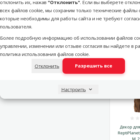
Горные породы для аквариума: п
омогают создавать рель
отклонить их, нажав
"Отклонить"
. Если вы выберете откло
камень (пористый, лёгкий, с хорошей поверхностью для бак
всех файлов cookie, мы сохраним только технические файлы c
специально обработанные камни с пещерами и отверстиями. 
которые необходимы для работы сайта и не требуют соглас
размещением в аквариуме камни необходимо тщательно п
пользователя.
Коряги:
натуральные деревянные коряги придают аквариуму
Более подробную информацию об использовании файлов coo
использовать только специально подготовленную древесину
управлении, изменении или отзыве согласия вы найдете в р
лесу.
политика использования файлов cookie
.
Живые аквариумные растения:
хотя технически это живые
Разрешить все
Отклонить
здоровую и красивую среду. Они производят кислород, погл
кормом для некоторых видов. Однако при этом важно помни
Настроить
Декор для
ReptiPlanet
M, 