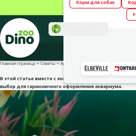
Корм для собак
Ко
Весь месяц Dino
F
Фотоконкурс “GA
Поддержка
Инте
Главная страница
Советы
Аквариумные рыбки
Оформление ак
Оф
В этой статье вместе с экспертом Dino Zoo Зане Заг
выбор для гармоничного оформления аквариума.