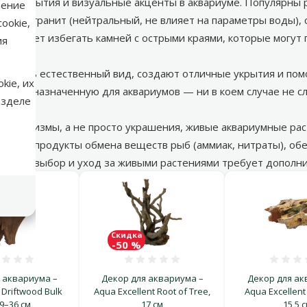
еф, укрытия и визуальные акценты в аквариуме. Популярны 
нение
терий), гранит (нейтральный, не влияет на параметры воды)
ookie,
Следует избегать камней с острыми краями, которые могут 
ия
ромыть.
 очень естественный вид, создают отличные укрытия и пом
kie, их
, предназначенную для аквариумов — ни в коем случае не с
азделе
 организмы, а не просто украшения, живые аквариумные ра
ощают продукты обмена веществ рыб (аммиак, нитраты), обе
ть, что выбор и уход за живыми растениями требует дополн
Скидка
-50 %
Оценка 0%
Оценка 0%
О
 аквариума –
Декор для аквариума –
Декор для ак
 Driftwood Bulk
Aqua Excellent Root of Tree,
Aqua Excellent
29–36 см
17 см
15,5 