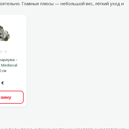
оятельно. Главные плюсы — небольшой вес, лёгкий уход и
ценка 0%
вариума –
t Medieval
0 см
 €
рзину