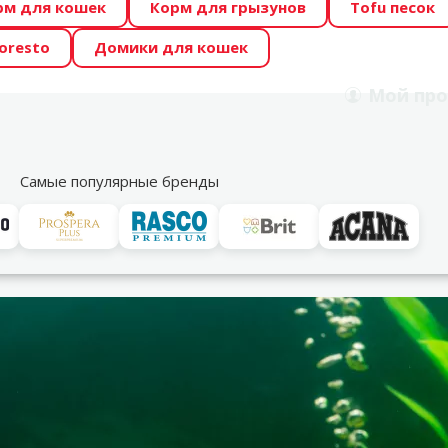
рм для кошек
Корм для грызунов
Tofu песок
 Zoo предлагает отличные цены на ТОП-овые корма! 🍖
oresto
Домики для кошек
DA ŪSAIŅI”! Возможно Твой питомец станет звездой 20
Мой
про
Поиск
рнет-магазин
Акции
Магазины
Услуги
Со
39
Самые популярные бренды
вариума: натуральные или искусственные декоры?
ормление аквариума: натуральные или искусственные деко
орской рассмотрим разные виды украшений для аквариу