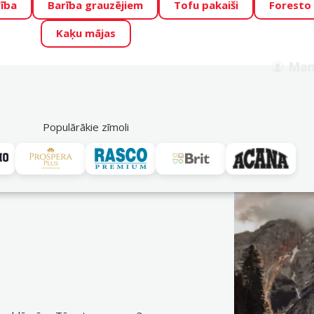
ība
Barība grauzējiem
Tofu pakaiši
Foresto
o Zoo piedāvā lieliskas cenas mīluļu TOP barībām! 🍖
→
Skat
Kaķu mājas
ADA ŪSAIŅI”!
Varbūt tieši Tavs mīlulis būs 2027. gada zvai
Man
Meklēt
als
Akciju piedāvājumi
Veikali
Pakalpojumi
P
39
Populārākie zīmoli
Ontario
vei. Pasūti ērti DinoZoo e-veikalā jau tagad! Bezmaksas piegāde n