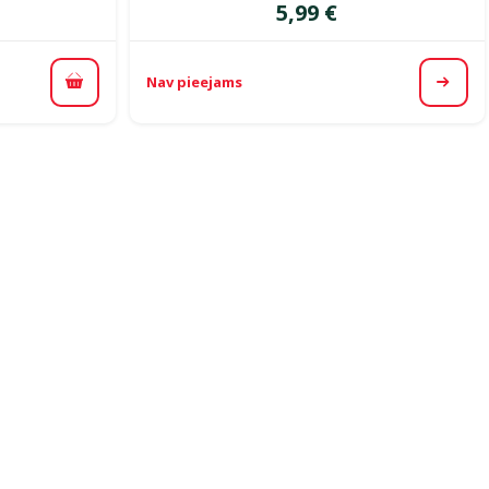
Cena
5,99 €
Nav pieejams
Pievienot grozam
Apska