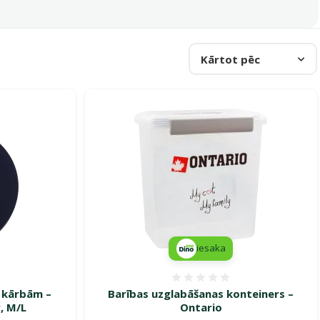
Kārtot pēc
iesaka
smes 0%
Atsauksmes 0%
u kārbām –
Barības uzglabāšanas konteiners –
, M/L
Ontario