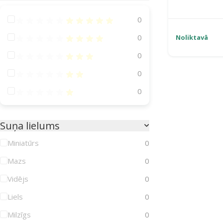
Atsauksmes 100%
0
Atsauksmes 80%
0
Noliktavā
Atsauksmes 60%
0
Atsauksmes 40%
0
Atsauksmes 20%
0
Suņa lielums
Miniatūrs
0
Mazs
0
Vidējs
0
Liels
0
Milzīgs
0