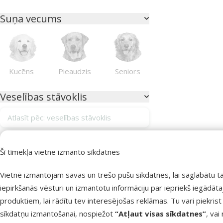
Suņa vecums
Kucēns
Pieaudzis
Seniors
Veselības stāvoklis
Atlasīt pēc: veselības stāvoklis
Alerģijas
0
Šī tīmekļa vietne izmanto sīkdatnes
Apmatojuma izkrišana
0
Vietnē izmantojam savas un trešo pušu sīkdatnes, lai saglabātu t
Apmatojuma kamoli kuņģī
0
iepirkšanās vēsturi un izmantotu informāciju par iepriekš iegādāt
Bez veselības traucējumiem
0
produktiem, lai rādītu tev interesējošas reklāmas. Tu vari piekrist
Gremošanas sistēmas atbalstam
0
sīkdatņu izmantošanai, nospiežot
“Atļaut visas sīkdatnes”
, vai