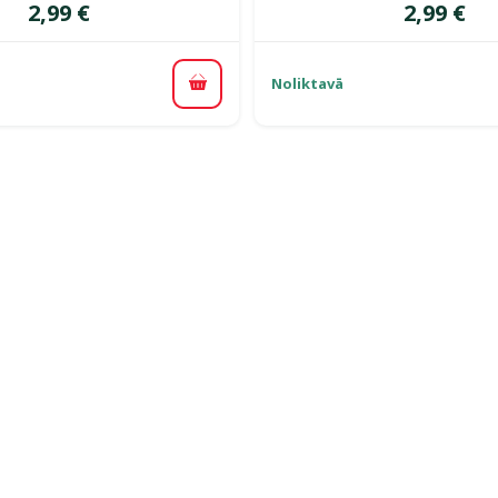
Cena
Cena
2,99 €
2,99 €
Noliktavā
Pievienot grozam