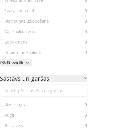
Svara kontrolei
0
Vielmaiņas uzlabošanai
0
Vāji kauli un zobi
0
Zobakmens
0
Zobiem un kauliem
0
Rādīt vairāk
Sastāvs un garšas
Atlasīt pēc: sastāvs un garšas
Alus raugs
0
Augļi
0
Baltas zivis
0