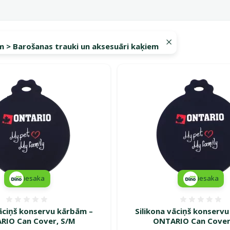
m > Barošanas trauki un aksesuāri kaķiem
 Ontario
iesaka
iesaka
Atsauksmes 0%
Atsauk
vāciņš konservu kārbām –
Silikona vāciņš konserv
RIO Can Cover, S/M
ONTARIO Can Cover