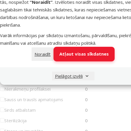
tās, nospiežot
“Noraidīt”
. Izvēloties noraidīt visas sīkdatnes, vi
Iekaisusi āda
0
saglabāsim tikai tehniskās sīkdatnes, kuras nepieciešamas vietne
Imunitātes stiprināšanai
0
darbības nodrošināšanai, un kuru lietošanai nav nepieciešama lieto
piekrišana.
Jutīga gremošana
0
Vairāk informācijas par sīkdatņu izmantošanu, pārvaldīšanu, piekr
Jutīga āda
0
mainīšanu vai atcelšanu atradīsi
sīkdatņu politikā
.
Jutīgas locītavas
0
Atļaut visas sīkdatnes
Noraidīt
Liekais svars/Aptaukošanās
0
Muskuļiem
0
Pielāgot izvēli
Mutes higiēna
0
Nierakmeņu profilaksei
0
Sauss un trausls apmatojums
0
Sirds atbalstam
0
Sterilizācija
0
Stress un imunitāte
0