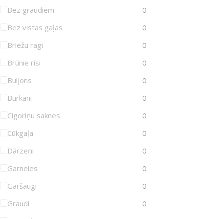
Bez graudiem
0
Bez vistas gaļas
0
Briežu ragi
0
Brūnie rīsi
0
Buljons
0
Burkāni
0
Cigoriņu saknes
0
Cūkgaļa
0
Dārzeņi
0
Garneles
0
Garšaugi
0
Graudi
0