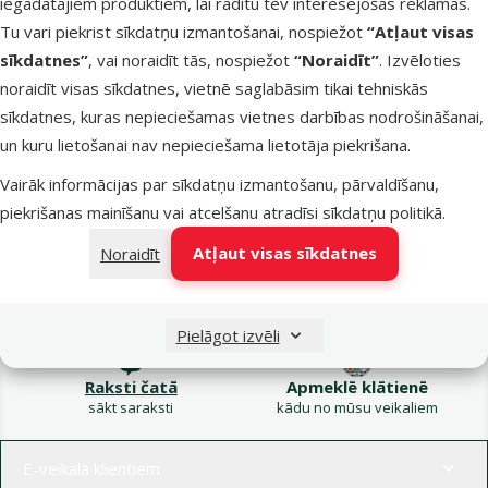
iegādātajiem produktiem, lai rādītu tev interesējošas reklāmas.
Kampaņa: Vasara
Tu vari piekrist sīkdatņu izmantošanai, nospiežot
“Atļaut visas
turpinās – atlaides katrai
Filtrs
sīkdatnes”
, vai noraidīt tās, nospiežot
“Noraidīt”
. Izvēloties
gaumei!
noraidīt visas sīkdatnes, vietnē saglabāsim tikai tehniskās
Produkti nav atrasti
sīkdatnes, kuras nepieciešamas vietnes darbības nodrošināšanai,
Kārtot pēc
un kuru lietošanai nav nepieciešama lietotāja piekrišana.
Vairāk informācijas par sīkdatņu izmantošanu, pārvaldīšanu,
piekrišanas mainīšanu vai atcelšanu atradīsi
sīkdatņu politikā
.
Atļaut visas sīkdatnes
Noraidīt
Raksti e-pastā
Zvani – 26 100 502
eveikals@dinozoo.lv
P–Pk 9:00 – 17:00
Pielāgot izvēli
Raksti čatā
Apmeklē klātienē
sākt saraksti
kādu no mūsu veikaliem
Izvēlne kājenē
E-veikala klientiem