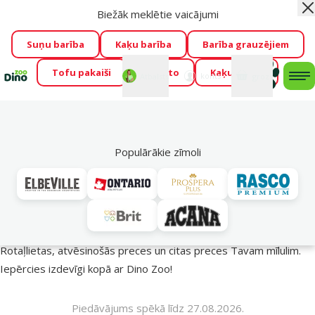
Biežāk meklētie vaicājumi
Aiz
Visu mēnesi Dino Zoo piedāvā lieliskas cenas mīluļu TOP
barībām! 🍖
→
Skatīt piedāvājumu!
Suņu barība
Kaķu barība
Barība grauzējiem
Tofu pakaiši
Foresto
Kaķu mājas
Fotokonkurss “GADA ŪSAIŅI”!
Varbūt tieši Tavs mīlulis
Mans
Mans
konts
Atbalsts
grozs
me
būs 2027. gada zvaigzne
→
Piedalīties
Mek
🔥 Akciju piedāvājumi
Populārākie zīmoli
Vasara turpinās – atlaides katrai gaumei!
Rotaļlietas, atvēsinošās preces un citas preces Tavam mīlulim.
Iepērcies izdevīgi kopā ar Dino Zoo!
Piedāvājums spēkā līdz 27.08.2026.