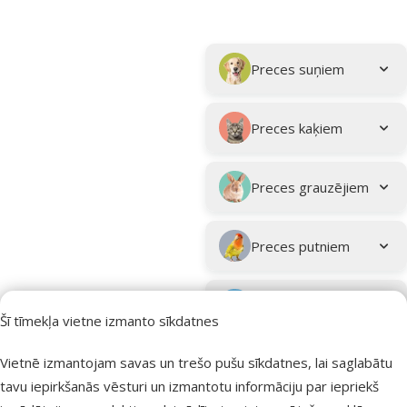
Parametriskais filtrs
Atlasītie filtri
Kampaņa: "Vasara turpinās – atlaides katrai gaumei!"
Apakškategorija
Preces suņiem
Preces kaķiem
Preces grauzējiem
Preces putniem
Preces zivīm
Šī tīmekļa vietne izmanto sīkdatnes
Preces
Vietnē izmantojam savas un trešo pušu sīkdatnes, lai saglabātu
eksotiskajiem
tavu iepirkšanās vēsturi un izmantotu informāciju par iepriekš