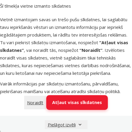
Kategorija
Šī tīmekļa vietne izmanto sīkdatnes
Preces zivīm > Dīķa zivīm
Filtrs
1
Vietnē izmantojam savas un trešo pušu sīkdatnes, lai saglabātu
tavu iepirkšanās vēsturi un izmantotu informāciju par iepriekš
Atsauksmes
Kārtot pēc
iegādātajiem produktiem, lai rādītu tev interesējošas reklāmas.
Adapters
Tu vari piekrist sīkdatņu izmantošanai, nospiežot
“Atļaut visas
sūknim – Juw
sīkdatnes”
, vai noraidīt tās, nospiežot
“Noraidīt”
. Izvēloties
Rubber Pum
noraidīt visas sīkdatnes, vietnē saglabāsim tikai tehniskās
Socket
sīkdatnes, kuras nepieciešamas vietnes darbības nodrošināšanai,
Oriģinālā ce
8,99 €
At
un kuru lietošanai nav nepieciešama lietotāja piekrišana.
Cena
4,98 €
-
Vairāk informācijas par sīkdatņu izmantošanu, pārvaldīšanu,
piekrišanas mainīšanu vai atcelšanu atradīsi
sīkdatņu politikā
.
Noliktavā
Pie
Atļaut visas sīkdatnes
Noraidīt
Pielāgot izvēli