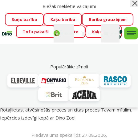
Biežāk meklētie vaicājumi
Aiz
Visu mēnesi Dino Zoo piedāvā lieliskas cenas mīluļu TOP
barībām! 🍖
→
Skatīt piedāvājumu!
Suņu barība
Kaķu barība
Barība grauzējiem
Tofu pakaiši
Foresto
Kaķu mājas
Fotokonkurss “GADA ŪSAIŅI”!
Varbūt tieši Tavs mīlulis
Mans
Mans
konts
Atbalsts
grozs
me
būs 2027. gada zvaigzne
→
Piedalīties
Mek
🔥 Akciju piedāvājumi
Populārākie zīmoli
Vasara turpinās – atlaides katrai gaumei!
Rotaļlietas, atvēsinošās preces un citas preces Tavam mīlulim.
Iepērcies izdevīgi kopā ar Dino Zoo!
Piedāvājums spēkā līdz 27.08.2026.