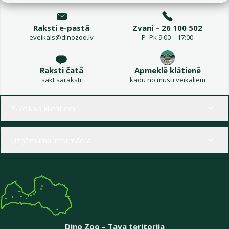
Raksti e-pastā
Zvani – 26 100 502
eveikals@dinozoo.lv
P–Pk 9:00 – 17:00
Raksti čatā
Apmeklē klātienē
sākt saraksti
kādu no mūsu veikaliem
Izvēlne kājenē
E-veikala klientiem
Uzņēmuma informācija
Dino Zoo – Tava teritorija