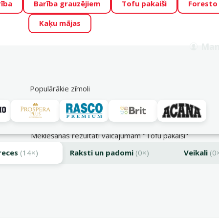
rība
Barība grauzējiem
Tofu pakaiši
Foresto
o Zoo piedāvā lieliskas cenas mīluļu TOP barībām! 🍖
→
Skat
Kaķu mājas
ADA ŪSAIŅI”!
Varbūt tieši Tavs mīlulis būs 2027. gada zvai
Man
Meklēt
als
Akciju piedāvājumi
Veikali
Pakalpojumi
P
39
Populārākie zīmoli
Meklēšanas rezultāti vaicājumam "Tofu pakaiši"
reces
(14×)
Raksti un padomi
(0×)
Veikali
(0