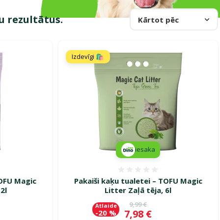
u rezultātus.
Kārtot pēc
Izdevīgi 🛍️
iesaka
smes 0%
Atsauksmes 0%
TOFU Magic
Pakaiši kaķu tualetei – TOFU Magic
2l
Litter Zaļā tēja, 6l
Oriģinālā cena
9,99 €
Atlaide
Cena
7,98 €
-20 %