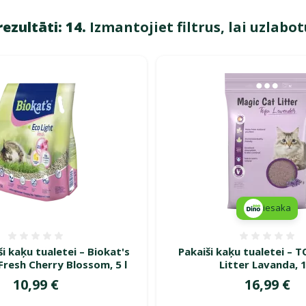
rezultāti: 14.
Izmantojiet filtrus, lai uzlabot
 "Tofu pakaiši"
iesaka
Atsauksmes 0%
Atsauk
i kaķu tualetei – Biokat's
Pakaiši kaķu tualetei – 
Fresh Cherry Blossom, 5 l
Litter Lavanda, 1
Cena
Cena
10,99 €
16,99 €