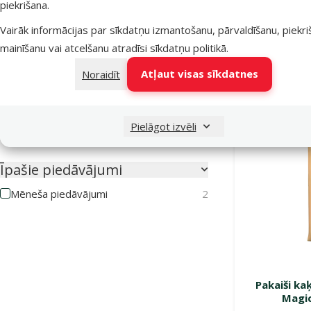
piekrišana.
Bez aromāta
3
Vairāk informācijas par sīkdatņu izmantošanu, pārvaldīšanu, piekr
Lavandas
3
mainīšanu vai atcelšanu atradīsi
sīkdatņu politikā
.
Noliktavā
Ogles
3
Atļaut visas sīkdatnes
Noraidīt
Pavasara ziedu
1
Zaļās tējas
3
Pielāgot izvēli
Ķiršu ziedu
1
Īpašie piedāvājumi
Mēneša piedāvājumi
2
Pakaiši ka
Magic