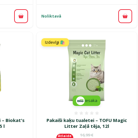
Noliktavā
Pievienot grozam
Pievi
Izdevīgi 🛍️
iesaka
smes 0%
Atsauksmes 0%
 – Biokat's
Pakaiši kaķu tualetei – TOFU Magic
5 l
Litter Zaļā tēja, 12l
Oriģinālā cena
16,99 €
Atlaide