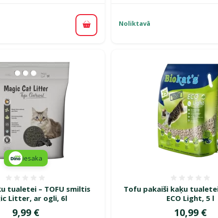
Noliktavā
Pievienot grozam
iesaka
Atsauksmes 0%
Atsauk
ķu tualetei – TOFU smiltis
Tofu pakaiši kaķu tualetei
c Litter, ar ogli, 6l
ECO Light, 5 l
Cena
Cena
9,99 €
10,99 €