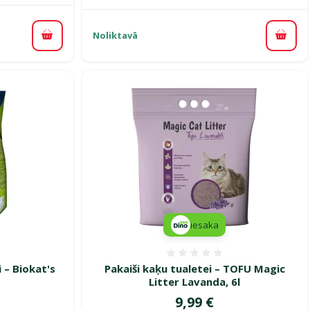
Noliktavā
Pievienot grozam
Pievi
iesaka
smes 0%
Atsauksmes 0%
 – Biokat's
Pakaiši kaķu tualetei – TOFU Magic
Litter Lavanda, 6l
Cena
9,99 €