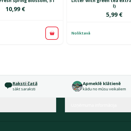
Fresh Spring Blossom, 5 l
Litter with green tea extra
l)
Cena
10,99 €
Cena
5,99 €
Noliktavā
Pievienot grozam
Raksti čatā
Apmeklē klātienē
sākt saraksti
kādu no mūsu veikaliem
Uzņēmuma informācija