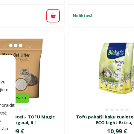
Noliktavā
Pievienot grozam
avu
ajiem
iesaka
 noraidīt
Atsauksmes 0%
Atsauk
etnē
ķu tualetei – TOFU Magic
Tofu pakaiši kaķu tualetei
s
itter Original, 6 l
ECO Light Extra, 
tāja
Cena
Cena
9,99 €
10,99 €