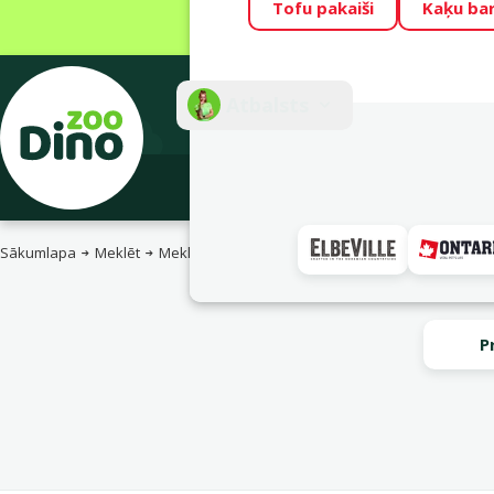
Tofu pakaiši
Kaķu ba
Visu mēnesi Din
Fotokonkurss “G
Atbalsts
E-veik
Sākumlapa
Meklēt
Meklēt
P