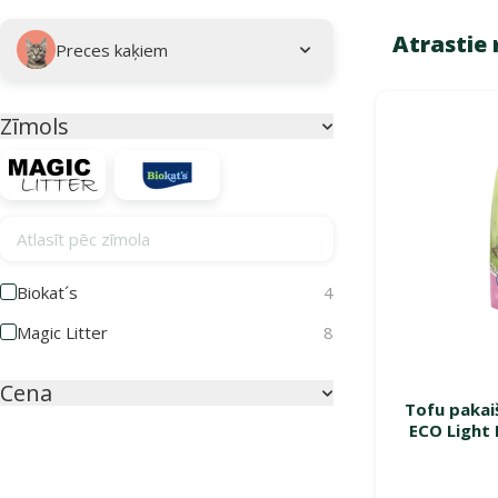
Apakškategorija
Atlasītie filtri
Atrastie 
Preces kaķiem
Produkti uzziņai
Zīmols
Parametriskais filtrs
Atlasīt pēc zīmola
Biokat´s
4
Magic Litter
8
Cena
Tofu pakaiš
ECO Light 