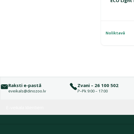
ECO Light 
Noliktavā
Raksti e-pastā
Zvani – 26 100 502
eveikals@dinozoo.lv
P–Pk 9:00 – 17:00
Izvēlne kājenē
E-veikala klientiem