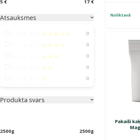
5 €
17 €
Noliktavā
Atsauksmes
Atsauksmes 100%
0
Atsauksmes 80%
0
Atsauksmes 60%
0
Atsauksmes 40%
0
Atsauksmes 20%
0
Produkta svars
Pakaiši ka
Magi
2500g
2500g