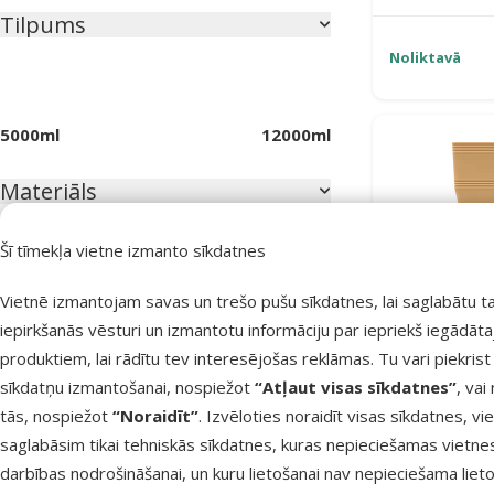
Tilpums
Noliktavā
5000ml
12000ml
Materiāls
Dabīgs
6
Šī tīmekļa vietne izmanto sīkdatnes
Zirņu šķiedra
8
Vietnē izmantojam savas un trešo pušu sīkdatnes, lai saglabātu t
Pakaišu veids
iepirkšanās vēsturi un izmantotu informāciju par iepriekš iegādāt
produktiem, lai rādītu tev interesējošas reklāmas. Tu vari piekrist
Cementējošie
14
sīkdatņu izmantošanai, nospiežot
“Atļaut visas sīkdatnes”
, vai
Smakas absorbējoši
9
tās, nospiežot
“Noraidīt”
. Izvēloties noraidīt visas sīkdatnes, vi
Pakaiši ka
saglabāsim tikai tehniskās sīkdatnes, kuras nepieciešamas vietne
L
Aromāts
darbības nodrošināšanai, un kuru lietošanai nav nepieciešama lieto