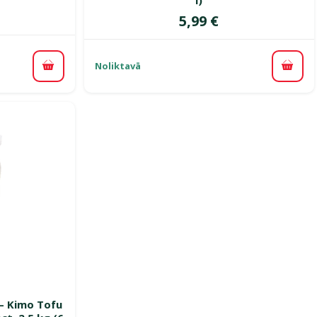
Cena
5,99 €
Noliktavā
Pievienot grozam
Pievi
smes 0%
 – Kimo Tofu