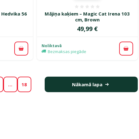
smes 0%
Atsauksmes 0%
 Hedvika 56
Mājiņa kaķiem – Magic Cat Irena 103
cm, Brown
Cena
49,99 €
Noliktavā
Pievienot grozam
Pievi
Bezmaksas piegāde
…
18
Nākamā lapa