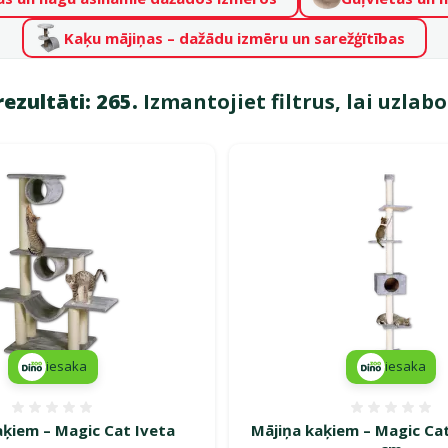
Kaķu mājiņas – dažādu izmēru un sarežģītības
rezultāti: 265.
Izmantojiet filtrus, lai uzlab
i "Kaķu mājas"
iesaka
iesaka
Atsauksmes 0%
Atsauk
aķiem – Magic Cat Iveta
Mājiņa kaķiem – Magic Cat