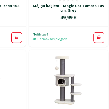
smes 0%
Atsauksmes 0%
t Irena 103
Mājiņa kaķiem – Magic Cat Tamara 109
cm, Grey
Cena
49,99 €
Noliktavā
Bezmaksas piegāde
Pievienot grozam
Pievi