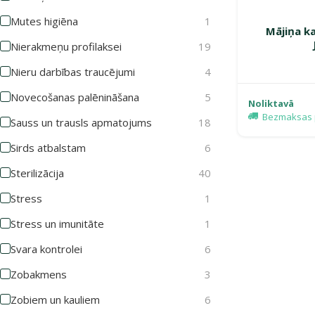
Mutes higiēna
1
Mājiņa ka
Nierakmeņu profilaksei
19
Nieru darbības traucējumi
4
Novecošanas palēnināšana
5
Noliktavā
Bezmaksas 
Sauss un trausls apmatojums
18
Sirds atbalstam
6
Sterilizācija
40
Stress
1
Stress un imunitāte
1
Svara kontrolei
6
Zobakmens
3
Zobiem un kauliem
6