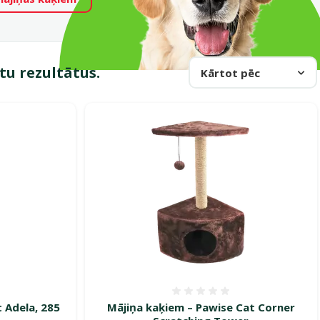
otu rezultātus.
Kārtot pēc
smes 0%
Atsauksmes 0%
 Adela, 285
Mājiņa kaķiem – Pawise Cat Corner