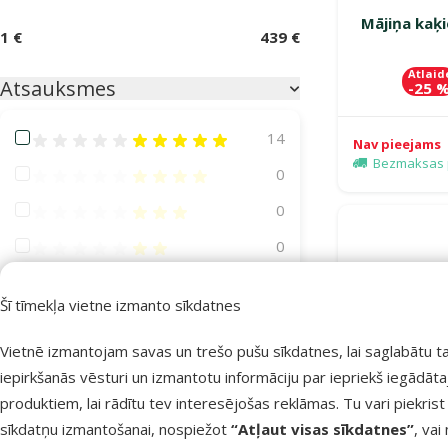
Mājiņa kaķi
1 €
439 €
Atlaid
Atsauksmes
-25 
Atsauksmes 100%
14
Nav pieejams
Bezmaksas 
Atsauksmes 80%
0
Atsauksmes 60%
0
Atsauksmes 40%
0
Atsauksmes 20%
0
Šī tīmekļa vietne izmanto sīkdatnes
Suņa lielums
Vietnē izmantojam savas un trešo pušu sīkdatnes, lai saglabātu t
iepirkšanās vēsturi un izmantotu informāciju par iepriekš iegādāt
Miniatūrs
7
produktiem, lai rādītu tev interesējošas reklāmas. Tu vari piekrist
Mazs
7
sīkdatņu izmantošanai, nospiežot
“Atļaut visas sīkdatnes”
, vai