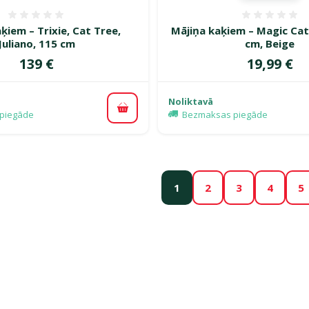
Atsauksmes 0%
Atsauk
ķiem – Trixie, Cat Tree,
Mājiņa kaķiem – Magic Cat
Juliano, 115 cm
cm, Beige
Cena
Cena
139 €
19,99 €
Noliktavā
Pievienot grozam
piegāde
Bezmaksas piegāde
1
2
3
4
5