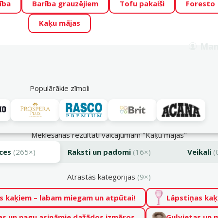
ība
Barība grauzējiem
Tofu pakaiši
Foresto
o Zoo piedāvā lieliskas cenas mīluļu TOP barībām! 🍖
→
Skat
Kaķu mājas
ADA ŪSAIŅI”!
Varbūt tieši Tavs mīlulis būs 2027. gada zvai
Man
Meklēt
als
Akciju piedāvājumi
Veikali
Pakalpojumi
P
39
Populārākie zīmoli
Meklēšanas rezultāti vaicājumam "Kaķu mājas"
ces
(265×)
Raksti un padomi
(16×)
Veikali
(
Atrastās kategorijas
(9×)
s kaķiem – labam miegam un atpūtai!
Lāpstiņas kaķ
as un nagu asināmie dažādos izmēros
Guļvietas un 