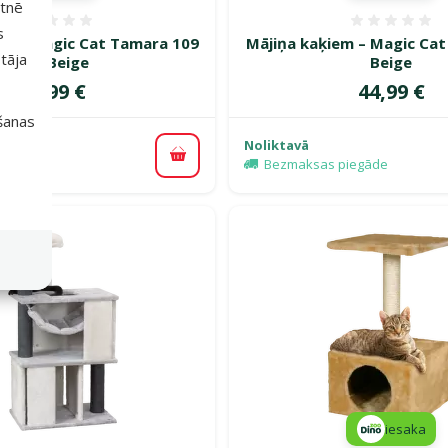
etnē
Atsauksmes 0%
Atsauk
s
em – Magic Cat Tamara 109
Mājiņa kaķiem – Magic Cat
tāja
cm, Beige
Beige
Cena
Cena
49,99 €
44,99 €
išanas
Noliktavā
Pievienot grozam
Bezmaksas piegāde
iesaka