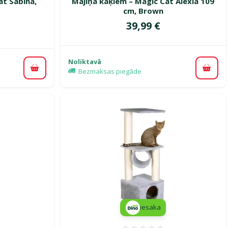
at Sabina,
Mājiņa kaķiem – Magic Cat Alexia 109
cm, Brown
Cena
39,99 €
ena
Noliktavā
Bezmaksas piegāde
Pievi
Pievienot grozam
iesaka