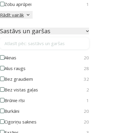
Zobu aprūpei
1
Rādīt vairāk
Sastāvs un garšas
Atlasīt pēc: sastāvs un garšas
Aknas
20
Alus raugs
28
Bez graudiem
32
Bez vistas gaļas
2
Brūnie rīsi
1
Burkāni
20
Cigoriņu saknes
20
Fazāns
3