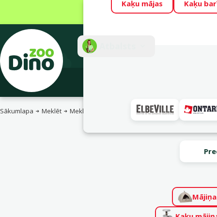
Kaķu mājas
Kaķu bar
Visu mēnesi Din
Fotokonkurss “G
Atbalsts
E-veik
Sākumlapa
Meklēt
Meklēt
Pre
Mājiņa
Kaķu mājiņ