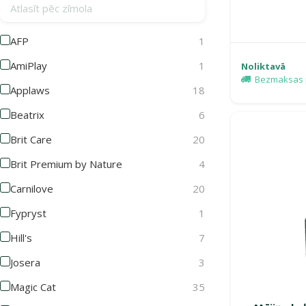
Atlasīt pēc zīmola
AFP
1
AmiPlay
1
Noliktavā
Bezmaksas 
Applaws
18
Beatrix
6
Brit Care
20
Brit Premium by Nature
4
Carnilove
20
Fypryst
1
Hill's
7
Josera
3
Magic Cat
35