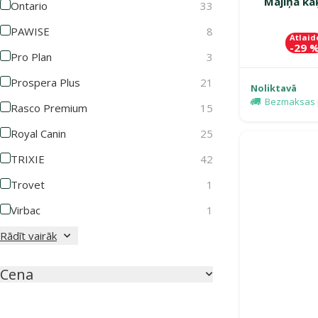
Mājiņa ka
Ontario
33
PAWISE
8
Atlaid
-29 
Pro Plan
3
Prospera Plus
21
Noliktavā
Bezmaksas 
Rasco Premium
15
Royal Canin
25
TRIXIE
42
Trovet
1
Virbac
1
Rādīt vairāk
Cena