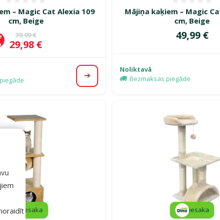
Atsauksmes 0%
Atsauk
em – Magic Cat Alexia 109
Mājiņa kaķiem – Magic Ca
cm, Beige
cm, Beige
Cena
49,99 €
Oriģinālā cena
39,99 €
e
Cena
29,98 €
%
Noliktavā
Bezmaksas piegāde
Apskatīt
piegāde
avu
ajiem
iesaka
iesaka
 noraidīt