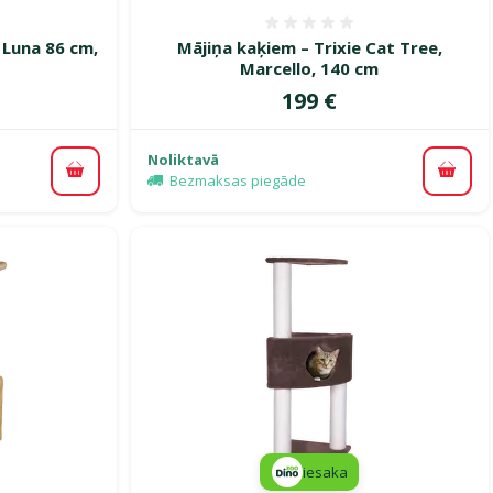
smes 0%
Atsauksmes 0%
 Luna 86 cm,
Mājiņa kaķiem – Trixie Cat Tree,
Marcello, 140 cm
Cena
199 €
Noliktavā
Pievienot grozam
Pievi
Bezmaksas piegāde
iesaka