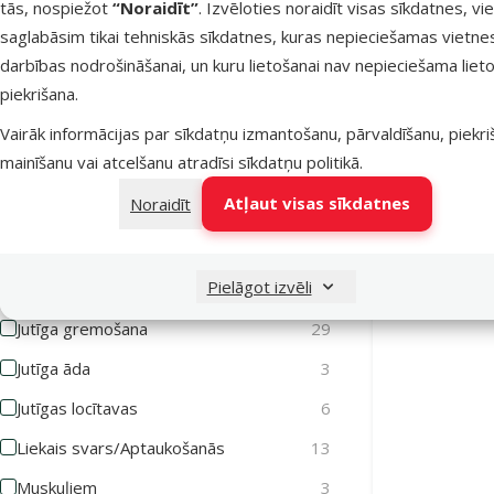
tās, nospiežot
“Noraidīt”
. Izvēloties noraidīt visas sīkdatnes, vi
Veselības stāvoklis
saglabāsim tikai tehniskās sīkdatnes, kuras nepieciešamas vietne
Mājiņa kaķi
darbības nodrošināšanai, un kuru lietošanai nav nepieciešama lieto
Atlasīt pēc: veselības stāvoklis
piekrišana.
Alerģijas
1
Vairāk informācijas par sīkdatņu izmantošanu, pārvaldīšanu, piekr
mainīšanu vai atcelšanu atradīsi
sīkdatņu politikā
.
Apmatojuma kamoli kuņģī
24
Noliktavā
Atļaut visas sīkdatnes
Noraidīt
Bez veselības traucējumiem
117
Gremošanas sistēmas atbalstam
24
Pielāgot izvēli
Imunitātes stiprināšanai
12
Jutīga gremošana
29
Jutīga āda
3
Jutīgas locītavas
6
Liekais svars/Aptaukošanās
13
Muskuļiem
3