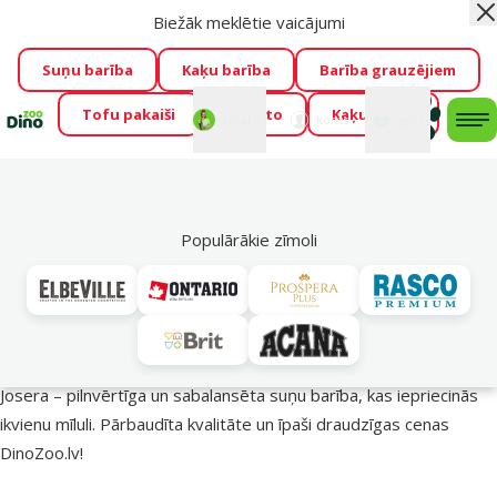
Biežāk meklētie vaicājumi
Aiz
Visu mēnesi Dino Zoo piedāvā lieliskas cenas mīluļu TOP
barībām! 🍖
→
Skatīt piedāvājumu!
Suņu barība
Kaķu barība
Barība grauzējiem
Tofu pakaiši
Foresto
Kaķu mājas
Fotokonkurss “GADA ŪSAIŅI”!
Varbūt tieši Tavs mīlulis
Mans
Mans
konts
Atbalsts
grozs
me
būs 2027. gada zvaigzne
→
Piedalīties
Mek
🔥 Akciju piedāvājumi
Populārākie zīmoli
Josera barība suņiem – uzturs veselīgākai dzīvei!
Josera – pilnvērtīga un sabalansēta suņu barība, kas iepriecinās
ikvienu mīluli. Pārbaudīta kvalitāte un īpaši draudzīgas cenas
DinoZoo.lv!