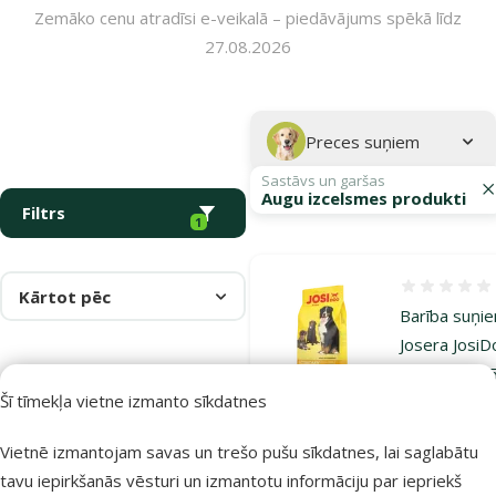
Zemāko cenu atradīsi e-veikalā – piedāvājums spēkā līdz
27.08.2026
Parametriskais filtrs
Atlasītie filtri
Kampaņa: "Josera barība suņiem – uzturs veselīgākai dzīvei!"
Apakškategorija
Preces suņiem
Sastāvs un garšas
Augu izcelsmes produkti
Filtrs
1
Atsauksmes
Kārtot pēc
Barība suņi
Josera Josi
Economy, 15
Šī tīmekļa vietne izmanto sīkdatnes
Oriģinālā ce
25,99 €
Cena
22,48 €
A
Vietnē izmantojam savas un trešo pušu sīkdatnes, lai saglabātu
Cena par
100 g: 0,2 €
tavu iepirkšanās vēsturi un izmantotu informāciju par iepriekš