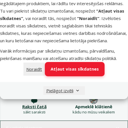
iegādātajiem produktiem, lai rādītu tev interesējošas reklāmas.
TOP cena
Izdevīgi 🛍️
💛
Tu vari piekrist sīkdatņu izmantošanai, nospiežot
“Atļaut visas
sīkdatnes”
, vai noraidīt tās, nospiežot
“Noraidīt”
. Izvēloties
Noliktavā
noraidīt visas sīkdatnes, vietnē saglabāsim tikai tehniskās
Bezmaksas
Pie
sīkdatnes, kuras nepieciešamas vietnes darbības nodrošināšanai,
piegāde
un kuru lietošanai nav nepieciešama lietotāja piekrišana.
Vairāk informācijas par sīkdatņu izmantošanu, pārvaldīšanu,
piekrišanas mainīšanu vai atcelšanu atradīsi
sīkdatņu politikā
.
Atļaut visas sīkdatnes
Noraidīt
Raksti e-pastā
Zvani – 26 100 502
eveikals@dinozoo.lv
P–Pk 9:00 – 17:00
Pielāgot izvēli
Raksti čatā
Apmeklē klātienē
sākt saraksti
kādu no mūsu veikaliem
Izvēlne kājenē
E-veikala klientiem