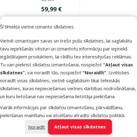
Cena
59,99 €
Noliktavā
Šī tīmekļa vietne izmanto sīkdatnes
Bezmaksas
Pievienot grozam
piegāde
Vietnē izmantojam savas un trešo pušu sīkdatnes, lai saglabātu
tavu iepirkšanās vēsturi un izmantotu informāciju par iepriekš
iegādātajiem produktiem, lai rādītu tev interesējošas reklāmas.
Atsauksmes 0%
Rotaļu laukums
Tu vari piekrist sīkdatņu izmantošanai, nospiežot
“Atļaut visas
grauzējiem –
sīkdatnes”
, vai noraidīt tās, nospiežot
“Noraidīt”
. Izvēloties
Pawise
noraidīt visas sīkdatnes, vietnē saglabāsim tikai tehniskās
Hamster Play
sīkdatnes, kuras nepieciešamas vietnes darbības nodrošināšanai,
Pen
un kuru lietošanai nav nepieciešama lietotāja piekrišana.
Oriģinālā cena
16,99 €
Atlaide
Vairāk informācijas par sīkdatņu izmantošanu, pārvaldīšanu,
Cena
12,74 €
-25 %
piekrišanas mainīšanu vai atcelšanu atradīsi
sīkdatņu politikā
.
Izdevīgi 🛍️
Atļaut visas sīkdatnes
Noraidīt