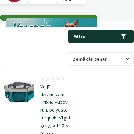
Aktuālie notikumi
Parametriskais filtrs
Atlasītie filtri
Produkti kategorijā Voljēri
Filtrs
Zemākās cenas
Atsauksmes 0%
Voljērs
dzīvniekiem –
Trixie, Puppy
run, polyester,
turquoise/light
grey, ø 150 ×
65 cm