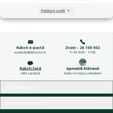
Nav pieejams
Apskatīt
Pielāgot izvēli
Raksti e-pastā
Zvani – 26 100 502
eveikals@dinozoo.lv
P–Pk 9:00 – 17:00
Raksti čatā
Apmeklē klātienē
sākt saraksti
kādu no mūsu veikaliem
Izvēlne kājenē
E-veikala klientiem
Uzņēmuma informācija