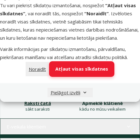
Tu vari piekrist sīkdatņu izmantošanai, nospiežot
“Atļaut visas
sīkdatnes”
, vai noraidīt tās, nospiežot
“Noraidīt”
. Izvēloties
noraidīt visas sīkdatnes, vietnē saglabāsim tikai tehniskās
sīkdatnes, kuras nepieciešamas vietnes darbības nodrošināšanai,
Vairāk nekā 40 veikalu visā Latvijā
Veterinārās 
un kuru lietošanai nav nepieciešama lietotāja piekrišana.
Mūsu speciālisti vienmēr gatavi palīdzēt.
Viss tava mājdz
Vairāk informācijas par sīkdatņu izmantošanu, pārvaldīšanu,
piekrišanas mainīšanu vai atcelšanu atradīsi
sīkdatņu politikā
.
Atļaut visas sīkdatnes
Noraidīt
Raksti e-pastā
Zvani – 26 100 502
eveikals@dinozoo.lv
P–Pk 9:00 – 17:00
Pielāgot izvēli
Raksti čatā
Apmeklē klātienē
sākt saraksti
kādu no mūsu veikaliem
Izvēlne kājenē
E-veikala klientiem