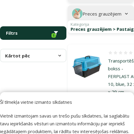
Preces grauzējiem
Kategorija
Preces grauzējiem > Pastaig
Filtrs
1
Atsauksmes
Kārtot pēc
Transportē
bokss -
FERPLAST At
10, blue, 32
x 29 cm
Cena
17,99 €
Šī tīmekļa vietne izmanto sīkdatnes
Vietnē izmantojam savas un trešo pušu sīkdatnes, lai saglabātu
Noliktavā
Pi
tavu iepirkšanās vēsturi un izmantotu informāciju par iepriekš
iegādātajiem produktiem, lai rādītu tev interesējošas reklāmas.