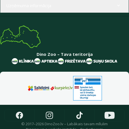
Uzņēmuma informācija
Dino Zoo – Tava teritorija
© 2017–2026 DinoZoo.lv – Labākais tavam mīlulim