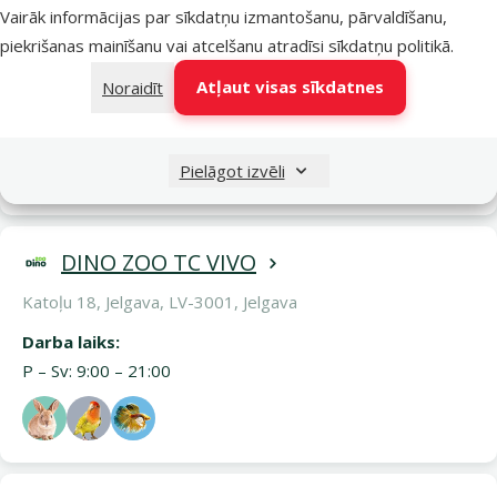
Vairāk informācijas par sīkdatņu izmantošanu, pārvaldīšanu,
DINO ZOO TC MAXIMA TUKUMS
piekrišanas mainīšanu vai atcelšanu atradīsi
sīkdatņu politikā
.
Kurzemes 36, Tukums, LV-3101, Pārējās pilsētas
Atļaut visas sīkdatnes
Noraidīt
Darba laiks:
P – Pk: 9:00 – 20:00
S – Sv: 9:00 – 19:00
Pielāgot izvēli
DINO ZOO TC VIVO
Katoļu 18, Jelgava, LV-3001, Jelgava
Darba laiks:
P – Sv: 9:00 – 21:00