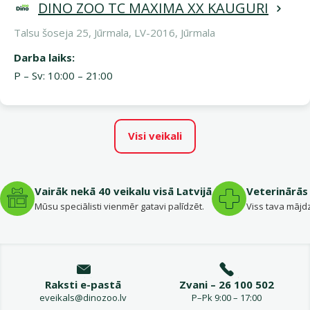
DINO ZOO TC MAXIMA XX KAUGURI
Talsu šoseja 25, Jūrmala, LV-2016, Jūrmala
Darba laiks:
P – Sv: 10:00 – 21:00
Visi veikali
Vairāk nekā 40 veikalu visā Latvijā
Veterinārās 
Mūsu speciālisti vienmēr gatavi palīdzēt.
Viss tava mājdz
Raksti e-pastā
Zvani – 26 100 502
eveikals@dinozoo.lv
P–Pk 9:00 – 17:00