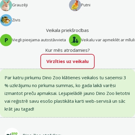
Grauzēji
Putni
Zivis
Veikala priekšrocības
Viegli pieejama autostāvvieta
Veikalu var apmeklēt ar mīluli
Kur mēs atrodamies?
Virzīties uz veikalu
Par katru pirkumu Dino Zoo klātienes veikalos tu saņemsi 3
% uzkrājumu no pirkuma summas, ko gada laikā varēsi
izmantot preču apmaksai. Lejupielādē jauno Dino Zoo lietotni
vai reģistrē savu esošo plastikāta karti web-servisā un sāc
krāt jau tagad!