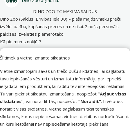
Dino Zoo atgādina:
DINO ZOO TC MAXIMA SALDUS
Dino Zoo (Saldus, Brīvības ielā 30) – plaša mājdzīvnieku preču
izvēle: barība, kopšanas preces un ne tikai. Zinošs personāls
palīdzēs izvēlēties piemērotāko.
Kā pie mums nokļūt?
No Saldus autoostas, ejot pa Kuldīgas ielu, līdz mūsu veikalam
Šī tīmekļa vietne izmanto sīkdatnes
nokļūsiet 5 minūtēs.
Vietnē izmantojam savas un trešo pušu sīkdatnes, lai saglabātu
DINO ZOO DOBELE MAXIMA
tavu iepirkšanās vēsturi un izmantotu informāciju par iepriekš
iegādātajiem produktiem, lai rādītu tev interesējošas reklāmas.
Baznīcas 14, Dobele, LV-3701, Pārējās pilsētas
Tu vari piekrist sīkdatņu izmantošanai, nospiežot
“Atļaut visas
Darba laiks:
sīkdatnes”
, vai noraidīt tās, nospiežot
“Noraidīt”
. Izvēloties
P – S: 9:00 – 20:00
noraidīt visas sīkdatnes, vietnē saglabāsim tikai tehniskās
Sv: 9:00 – 19:00
sīkdatnes, kuras nepieciešamas vietnes darbības nodrošināšanai,
un kuru lietošanai nav nepieciešama lietotāja piekrišana.