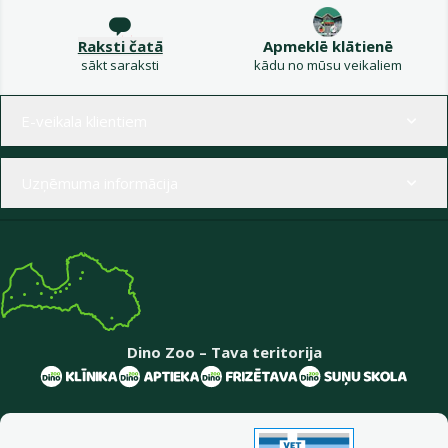
Raksti čatā
Apmeklē klātienē
sākt saraksti
kādu no mūsu veikaliem
Izvēlne kājenē
E-veikala klientiem
Uzņēmuma informācija
Dino Zoo – Tava teritorija